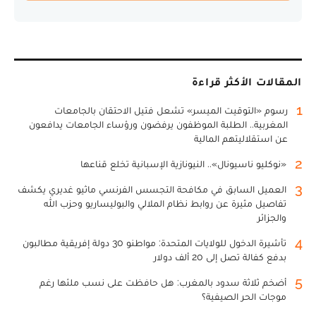
المقالات الأكثر قراءة
1
رسوم «التوقيت الميسر» تشعل فتيل الاحتقان بالجامعات
المغربية.. الطلبة الموظفون يرفضون ورؤساء الجامعات يدافعون
عن استقلاليتهم المالية
2
«نوكليو ناسيونال».. النيونازية الإسبانية تخلع قناعها
3
العميل السابق في مكافحة التجسس الفرنسي ماثيو غديري يكشف
تفاصيل مثيرة عن روابط نظام الملالي والبوليساريو وحزب الله
والجزائر
4
تأشيرة الدخول للولايات المتحدة: مواطنو 30 دولة إفريقية مطالبون
بدفع كفالة تصل إلى 20 ألف دولار
5
أضخم ثلاثة سدود بالمغرب: هل حافظت على نسب ملئها رغم
موجات الحر الصيفية؟