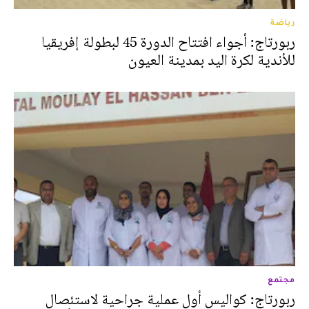
رياضة
ربورتاج: أجواء افتتاح الدورة 45 لبطولة إفريقيا
للأندية لكرة اليد بمدينة العيون
مجتمع
ربورتاج: كواليس أول عملية جراحية لاستئصال