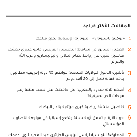
المقالات الأكثر قراءة
1
«نوكليو ناسيونال».. النيونازية الإسبانية تخلع قناعها
2
العميل السابق في مكافحة التجسس الفرنسي ماثيو غديري يكشف
تفاصيل مثيرة عن روابط نظام الملالي والبوليساريو وحزب الله
والجزائر
3
تأشيرة الدخول للولايات المتحدة: مواطنو 30 دولة إفريقية مطالبون
بدفع كفالة تصل إلى 20 ألف دولار
4
أضخم ثلاثة سدود بالمغرب: هل حافظت على نسب ملئها رغم
موجات الحر الصيفية؟
5
تفاصيل منشأة رياضية كبرى مرتقبة بالدار البيضاء
6
حرب الأرقام تعمق أزمة سبتة وتضع إسبانيا في مواجهة التضارب
المؤسساتي
7
المعارضة التونسية تراسل الرئيس الجزائري عبد المجيد تبون: دعمك