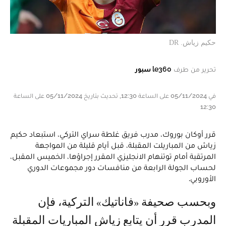
حكيم زياش. DR
تحرير من طرف
le360 سبور
في 05/11/2024 على الساعة 12:30, تحديث بتاريخ 05/11/2024 على الساعة
12:30
قرر أوكان بوروك، مدرب فريق غلطة سراي التركي، استبعاد حكيم
زياش من المباريلت المقبلة، قبل أيام قليلة من المواجهة
المرتقبة أمام توتنهام الانجليزي المقرر إجراؤها، الخميس المقبل،
لحساب الجولة الرابعة من منافسات دور مجموعات الدوري
الأوروبي.
وبحسب صحيفة «فاناتيك» التركية، فإن
المدرب قرر أن يتابع زياش المباريات المقبلة