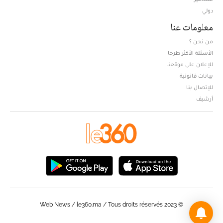
دولي
معلومات عنا
من نحن ؟
الأسئلة الأكثر طرحا
للإعلان على موقعنا
بيانات قانونية
للإتصال بنا
أرشيف
© Web News / le360.ma / Tous droits réservés 2023