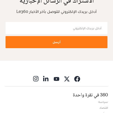
الاشتراك في الرسائل الإخبارية
أدخل بريدك الإلكتروني للتوصل بآخر الأخبار Le360
أرسل
ns in new window
360 في نقرة واحدة
سياسة
اقتصاد