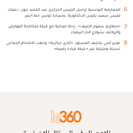
6
المعارضة التونسية تراسل الرئيس الجزائري عبد المجيد تبون: دعمك
لقيس سعيد يكرس الدكتاتورية.. وسيادة تونس خط أحمر
7
«مطارِدو سموم الصيف».. رحلة ميدانية مع فرقة لمكافحة القوارض
والزواحف بشوارع الدار البيضاء
8
تقرير أمني يكشف المستور: «أيادي جزائرية» وجهت الاقتحام الجماعي
لسبتة ومليلية عبر «غرفة قيادة رقمية»