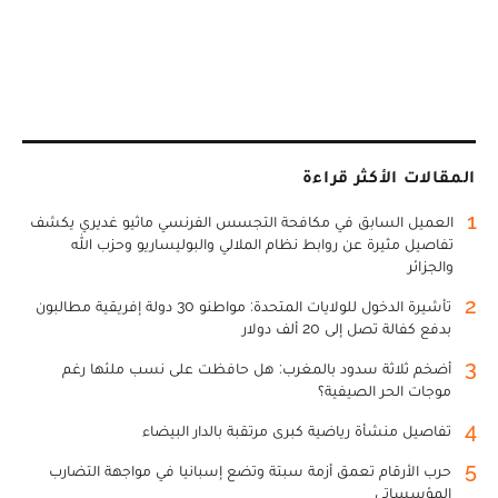
المقالات الأكثر قراءة
1
العميل السابق في مكافحة التجسس الفرنسي ماثيو غديري يكشف
تفاصيل مثيرة عن روابط نظام الملالي والبوليساريو وحزب الله
والجزائر
2
تأشيرة الدخول للولايات المتحدة: مواطنو 30 دولة إفريقية مطالبون
بدفع كفالة تصل إلى 20 ألف دولار
3
أضخم ثلاثة سدود بالمغرب: هل حافظت على نسب ملئها رغم
موجات الحر الصيفية؟
4
تفاصيل منشأة رياضية كبرى مرتقبة بالدار البيضاء
5
حرب الأرقام تعمق أزمة سبتة وتضع إسبانيا في مواجهة التضارب
المؤسساتي