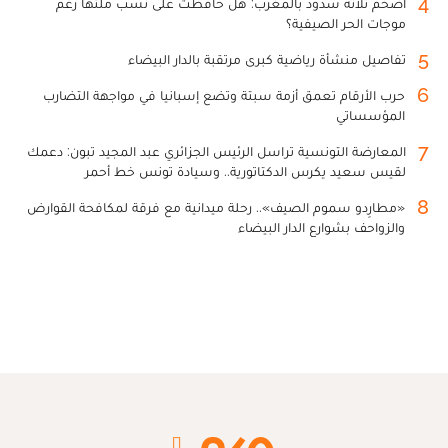
4
أضخم ثلاثة سدود بالمغرب: هل حافظت على نسب ملئها رغم
موجات الحر الصيفية؟
5
تفاصيل منشأة رياضية كبرى مرتقبة بالدار البيضاء
6
حرب الأرقام تعمق أزمة سبتة وتضع إسبانيا في مواجهة التضارب
المؤسساتي
7
المعارضة التونسية تراسل الرئيس الجزائري عبد المجيد تبون: دعمك
لقيس سعيد يكرس الدكتاتورية.. وسيادة تونس خط أحمر
8
«مطارِدو سموم الصيف».. رحلة ميدانية مع فرقة لمكافحة القوارض
والزواحف بشوارع الدار البيضاء