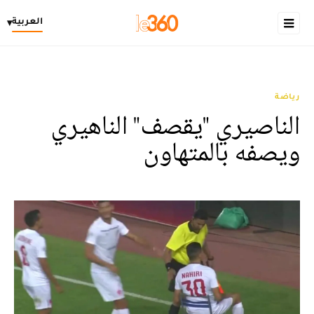
العربية
▾
رياضة
الناصيري "يقصف" الناهيري
ويصفه بالمتهاون