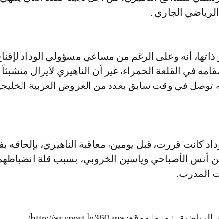
لرياضي الجاري .
اتها، أنه وعلى الرغم من مساعي مسؤولي الوداد لإقناع
امه في القلعة الحمراء، غير أن الناهيري لايزال متشبثاً 
ه توصل في وقت سابق بعدد من العروض العربية الخليجي
وداد كانت قررت، قبل يومين، معاقبة الناهيري، بإلحاقه ب
ن أنس الأصباحي وياسين الخروبي، بسبب قلة انضباطهم
ت المدرب.
ر الرياضية، زوروا موقع:
http://ar.sport.le360.ma/