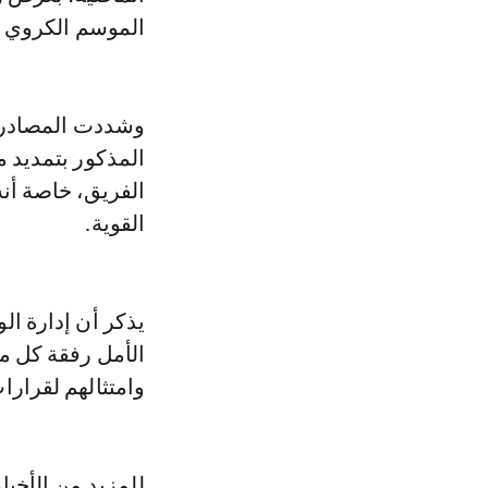
الموسم الكروي ا
وشددت المصادر ذ
المذكور بتمديد مق
الفريق، خاصة أن
القوية.
يذكر أن إدارة ال
الأمل رفقة كل م
وامتثالهم لقرارا
للمزيد من الأخبا