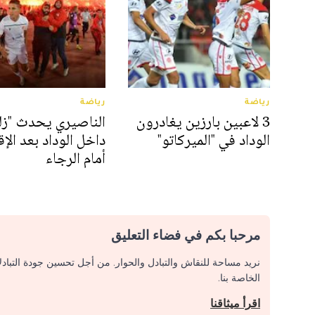
رياضة
رياضة
3 لاعبين بارزين يغادرون
الناصيري يحدث "زلزا
الوداد في "الميركاتو"
داخل الوداد بعد الإ
أمام الرجاء
مرحبا بكم في فضاء التعليق
نريد مساحة للنقاش والتبادل والحوار. من أجل تحسين جودة التباد
الخاصة بنا.
اقرأ ميثاقنا