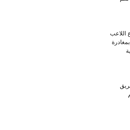
 اللاعب
بمغادرة
ة
فريق