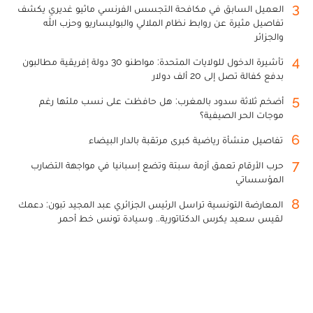
3
العميل السابق في مكافحة التجسس الفرنسي ماثيو غديري يكشف
تفاصيل مثيرة عن روابط نظام الملالي والبوليساريو وحزب الله
والجزائر
4
تأشيرة الدخول للولايات المتحدة: مواطنو 30 دولة إفريقية مطالبون
بدفع كفالة تصل إلى 20 ألف دولار
5
أضخم ثلاثة سدود بالمغرب: هل حافظت على نسب ملئها رغم
موجات الحر الصيفية؟
6
تفاصيل منشأة رياضية كبرى مرتقبة بالدار البيضاء
7
حرب الأرقام تعمق أزمة سبتة وتضع إسبانيا في مواجهة التضارب
المؤسساتي
8
المعارضة التونسية تراسل الرئيس الجزائري عبد المجيد تبون: دعمك
لقيس سعيد يكرس الدكتاتورية.. وسيادة تونس خط أحمر