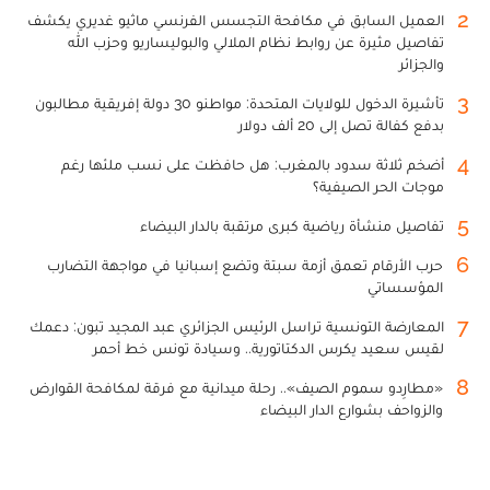
2
العميل السابق في مكافحة التجسس الفرنسي ماثيو غديري يكشف
تفاصيل مثيرة عن روابط نظام الملالي والبوليساريو وحزب الله
والجزائر
3
تأشيرة الدخول للولايات المتحدة: مواطنو 30 دولة إفريقية مطالبون
بدفع كفالة تصل إلى 20 ألف دولار
4
أضخم ثلاثة سدود بالمغرب: هل حافظت على نسب ملئها رغم
موجات الحر الصيفية؟
5
تفاصيل منشأة رياضية كبرى مرتقبة بالدار البيضاء
6
حرب الأرقام تعمق أزمة سبتة وتضع إسبانيا في مواجهة التضارب
المؤسساتي
7
المعارضة التونسية تراسل الرئيس الجزائري عبد المجيد تبون: دعمك
لقيس سعيد يكرس الدكتاتورية.. وسيادة تونس خط أحمر
8
«مطارِدو سموم الصيف».. رحلة ميدانية مع فرقة لمكافحة القوارض
والزواحف بشوارع الدار البيضاء