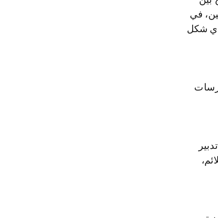
 العقوبتين، في
بأي شكل
ارسات
دبير
ئم،