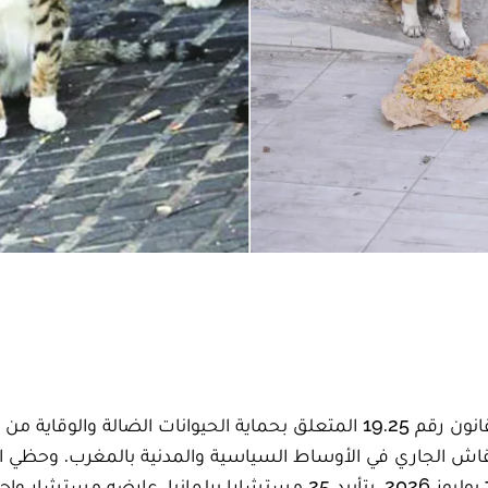
صادق مجلس المستشارين، بالأغلبية، على مشروع القانون رقم 19.25 المتعلق بحماية الحيوانات الضالة وال
اش الجاري في الأوساط السياسية والمدنية بالمغرب. وحظي ا
الذي صادق عليه مجلس المستشارين مساء الثلاثاء 7 يوليوز 2026، بتأييد 25 مستشارا برلمانيا، عارضه م