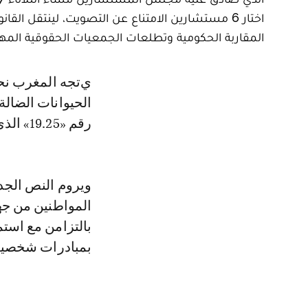
اختار 6 مستشارين الامتناع عن التصويت، لينتقل الق
المقاربة الحكومية وتطلعات الجمعيات الحقوقية المهتم
يتجه المغرب نحو إرساء إطار تشريعي غير مسبوق لتدبير ظاهرة انتشار
الحيوانات الضالة
رقم «19.25» الذي صادق عليه البرلمان بغرفتيه.
ويروم النص الجدي
المواطنين من جه
بالتزامن مع استم
بمبادرات شخصية