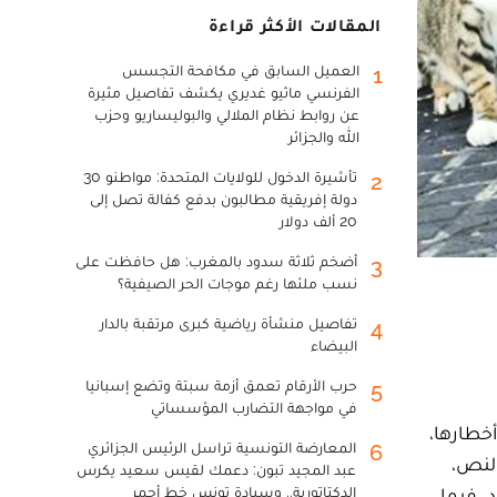
المقالات الأكثر قراءة
العميل السابق في مكافحة التجسس
1
الفرنسي ماثيو غديري يكشف تفاصيل مثيرة
عن روابط نظام الملالي والبوليساريو وحزب
الله والجزائر
تأشيرة الدخول للولايات المتحدة: مواطنو 30
2
دولة إفريقية مطالبون بدفع كفالة تصل إلى
20 ألف دولار
أضخم ثلاثة سدود بالمغرب: هل حافظت على
3
نسب ملئها رغم موجات الحر الصيفية؟
تفاصيل منشأة رياضية كبرى مرتقبة بالدار
4
البيضاء
حرب الأرقام تعمق أزمة سبتة وتضع إسبانيا
5
في مواجهة التضارب المؤسساتي
وقاية من أخطارها،
المعارضة التونسية تراسل الرئيس الجزائري
6
لنص،
عبد المجيد تبون: دعمك لقيس سعيد يكرس
ستشار واحد، فيما
الدكتاتورية.. وسيادة تونس خط أحمر