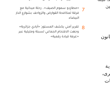
ين
«مطارِدو سموم الصيف».. رحلة ميدانية مع
7
فرقة لمكافحة القوارض والزواحف بشوارع الدار
البيضاء
تقرير أمني يكشف المستور: «أيادي جزائرية»
8
وجهت الاقتحام الجماعي لسبتة ومليلية عبر
انون
«غرفة قيادة رقمية»
ية
رى،
ات