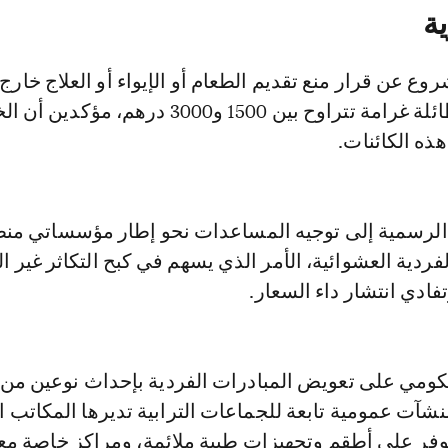
ة
وع عن قرار منع تقديم الطعام أو الإيواء أو العلاج خارج 
المعتمدة تحت طائلة غرامة تتراوح بين 1500 و3000 درهم، م
ذه الكائنات.
الرسمية إلى توجيه المساعدات نحو إطار مؤسساتي من
ردية العشوائية، الأمر الذي يسهم في كبح التكاثر غير 
ادي انتشار داء السعار.
حكومي على تعويض المبادرات الفردية بإحداث نوعين من 
شآت عمومية تابعة للجماعات الترابية تديرها المكاتب ا
فر على أطقم وتجهيزات طبية ملائمة، ومراكز خاصة مع