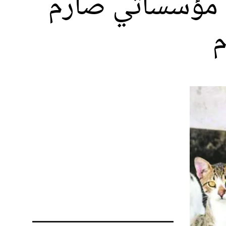
يم مؤسساتي صارم
م