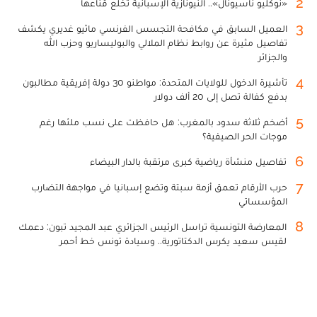
2
«نوكليو ناسيونال».. النيونازية الإسبانية تخلع قناعها
3
العميل السابق في مكافحة التجسس الفرنسي ماثيو غديري يكشف
تفاصيل مثيرة عن روابط نظام الملالي والبوليساريو وحزب الله
والجزائر
4
تأشيرة الدخول للولايات المتحدة: مواطنو 30 دولة إفريقية مطالبون
بدفع كفالة تصل إلى 20 ألف دولار
5
أضخم ثلاثة سدود بالمغرب: هل حافظت على نسب ملئها رغم
موجات الحر الصيفية؟
6
تفاصيل منشأة رياضية كبرى مرتقبة بالدار البيضاء
7
حرب الأرقام تعمق أزمة سبتة وتضع إسبانيا في مواجهة التضارب
المؤسساتي
8
المعارضة التونسية تراسل الرئيس الجزائري عبد المجيد تبون: دعمك
لقيس سعيد يكرس الدكتاتورية.. وسيادة تونس خط أحمر