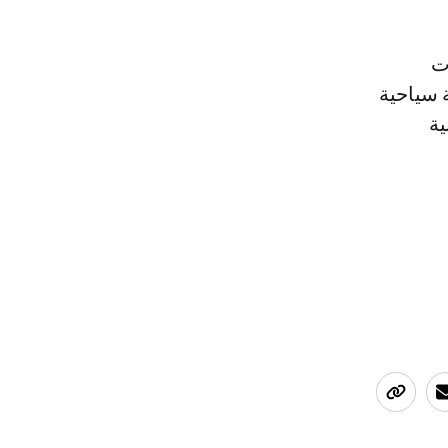
ت
 سياحية
ية