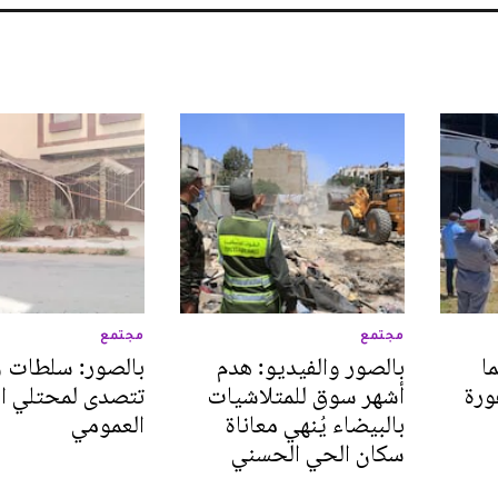
مجتمع
مجتمع
ا
بالصور والفيديو: هدم
بالصور: سلطات 
ورة
أشهر سوق للمتلاشيات
تتصدى لمحتلي ال
بالبيضاء يُنهي معاناة
العمومي
سكان الحي الحسني