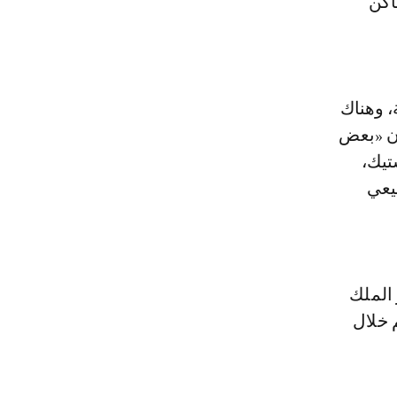
اكن
، وهناك
أن «بعض
تيك،
يعي
الملك
 خلال