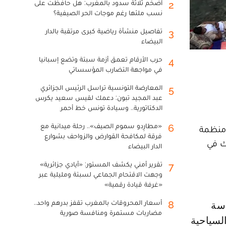
أضخم ثلاثة سدود بالمغرب: هل حافظت على
2
نسب ملئها رغم موجات الحر الصيفية؟
تفاصيل منشأة رياضية كبرى مرتقبة بالدار
3
البيضاء
حرب الأرقام تعمق أزمة سبتة وتضع إسبانيا
4
في مواجهة التضارب المؤسساتي
المعارضة التونسية تراسل الرئيس الجزائري
5
عبد المجيد تبون: دعمك لقيس سعيد يكرس
الدكتاتورية.. وسيادة تونس خط أحمر
«مطارِدو سموم الصيف».. رحلة ميدانية مع
6
 منظمة
فرقة لمكافحة القوارض والزواحف بشوارع
ك في
الدار البيضاء
تقرير أمني يكشف المستور: «أيادي جزائرية»
7
وجهت الاقتحام الجماعي لسبتة ومليلية عبر
«غرفة قيادة رقمية»
أسعار المحروقات بالمغرب تقفز بدرهم واحد..
8
دسة
مضاربات مستمرة ومنافسة صورية
السياحية