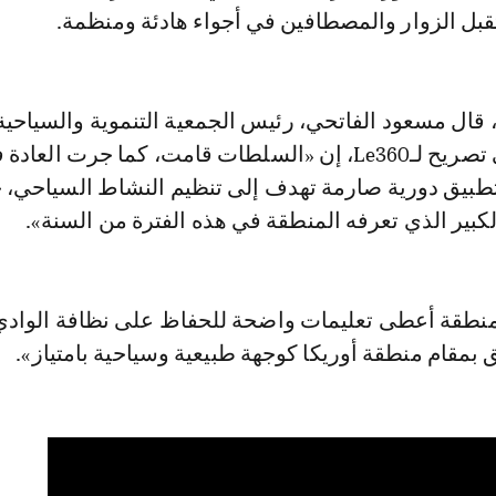
تقبل الزوار والمصطافين في أجواء هادئة ومنظمة.
 قال مسعود الفاتحي، رئيس الجمعية التنموية والسياحية
ستي فاطمة، في تصريح لـLe360، إن «السلطات قامت، كما جرت العاد
طبيق دورية صارمة تهدف إلى تنظيم النشاط السياحي، 
كبير الذي تعرفه المنطقة في هذه الفترة من السنة».
منطقة أعطى تعليمات واضحة للحفاظ على نظافة الوادي
يق بمقام منطقة أوريكا كوجهة طبيعية وسياحية بامتياز».