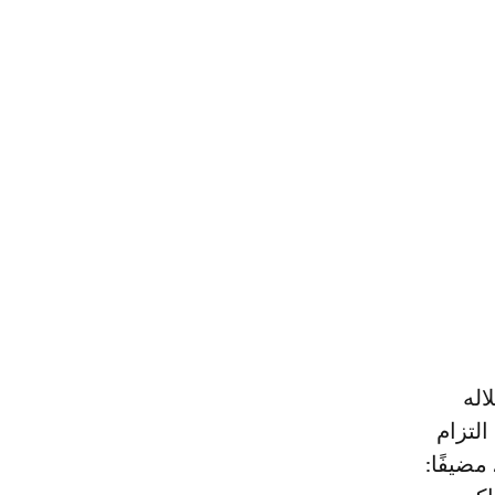
اله
التزام
مضيفًا: