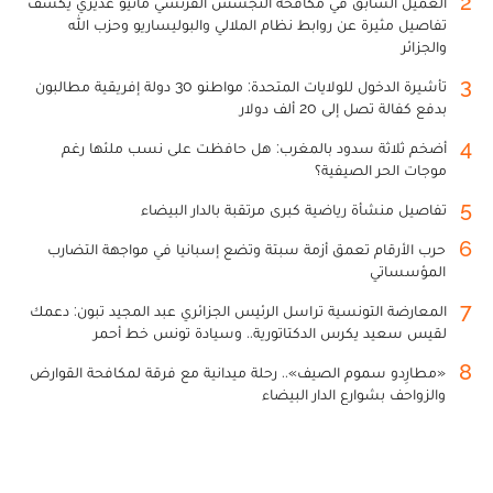
2
العميل السابق في مكافحة التجسس الفرنسي ماثيو غديري يكشف
تفاصيل مثيرة عن روابط نظام الملالي والبوليساريو وحزب الله
والجزائر
3
تأشيرة الدخول للولايات المتحدة: مواطنو 30 دولة إفريقية مطالبون
بدفع كفالة تصل إلى 20 ألف دولار
4
أضخم ثلاثة سدود بالمغرب: هل حافظت على نسب ملئها رغم
موجات الحر الصيفية؟
5
تفاصيل منشأة رياضية كبرى مرتقبة بالدار البيضاء
6
حرب الأرقام تعمق أزمة سبتة وتضع إسبانيا في مواجهة التضارب
المؤسساتي
7
المعارضة التونسية تراسل الرئيس الجزائري عبد المجيد تبون: دعمك
لقيس سعيد يكرس الدكتاتورية.. وسيادة تونس خط أحمر
8
«مطارِدو سموم الصيف».. رحلة ميدانية مع فرقة لمكافحة القوارض
والزواحف بشوارع الدار البيضاء