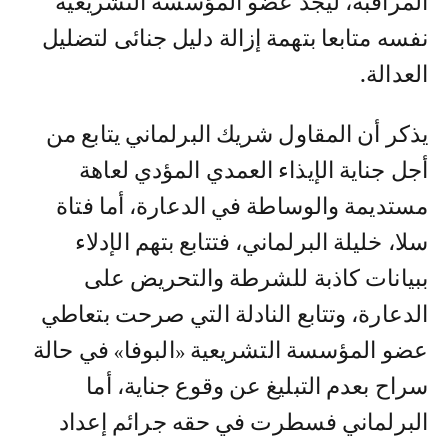
المراقبة، ليجد عضو المؤسسة التشريعية
نفسه متابعا بتهمة إزالة دلیل جنائى لتضليل
العدالة.
يذكر أن المقاول شريك البرلماني يتابع من
أجل جناية الإيذاء العمدي المؤدي لعاهة
مستديمة والوساطة في الدعارة، أما فتاة
سلا، خليلة البرلماني، فتتابع بتهم الإدلاء
ببيانات كاذبة للشرطة والتحريض على
الدعارة، وتتابع النادلة التي صرحت بتعاطي
عضو المؤسسة التشريعية «البوفا» في حالة
سراح بعدم التبليغ عن وقوع جناية، أما
البرلماني فسطرت في حقه جرائم إعداد