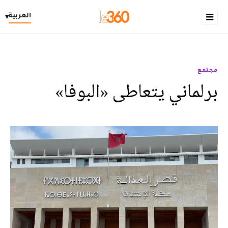
العربية
▾
مجتمع
برلماني يتعاطى «البوفا»