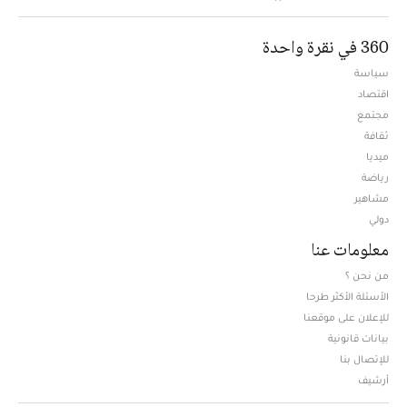
360 في نقرة واحدة
سياسة
اقتصاد
مجتمع
ثقافة
ميديا
Opens in new window
رياضة
مشاهير
دولي
معلومات عنا
من نحن ؟
الأسئلة الأكثر طرحا
للإعلان على موقعنا
بيانات قانونية
للإتصال بنا
أرشيف