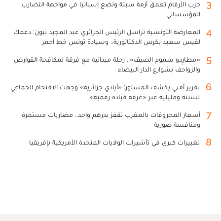
3
حرب الأرقام تعمق أزمة سبتة وتضع إسبانيا في مواجهة التضارب
المؤسساتي
4
المعارضة التونسية تراسل الرئيس الجزائري عبد المجيد تبون: دعمك
لقيس سعيد يكرس الدكتاتورية.. وسيادة تونس خط أحمر
5
«مطارِدو سموم الصيف».. رحلة ميدانية مع فرقة لمكافحة القوارض
والزواحف بشوارع الدار البيضاء
6
تقرير أمني يكشف المستور: «أيادي جزائرية» وجهت الاقتحام الجماعي
لسبتة ومليلية عبر «غرفة قيادة رقمية»
7
أسعار المحروقات بالمغرب تقفز بدرهم واحد.. مضاربات مستمرة
ومنافسة صورية
8
تغييرات كبرى في تأشيرات الولايات المتحدة الأمريكية بإفريقيا