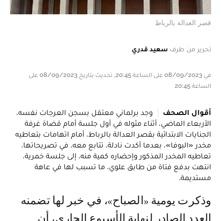
قصر العدالة بالرباط
تحرير من طرف
سعيد قدري
في 08/09/2023 على الساعة 20:45, تحديث بتاريخ 08/09/2023 على
الساعة 20:45
أقوال الصحف
وجد برلماني معتقل بسجن العرجات نفسه،
الأربعاء الماضي، أثناء مثوله في أول جلسة أمام قضاة غرفة
الجنايات الابتدائية بقصر العدالة بالرباط، أمام اتهامات بتعاطيه
مخدر «البوفا»، بعدما أكدت نادلة، تتابع معه، في تصريحاتها،
تعاطيه المخدر المذكور وإحضاره كمية منه، إلى جلسة خمرية،
انتهت بدفع فتاة من طابق علوي، ما تسبب لها في عاهة
مستديمة.
وذكرت يومية «الصباح»، في خبر لها تضمنه
العدد الصادر لنهاية الأسبوع الجاري، أن