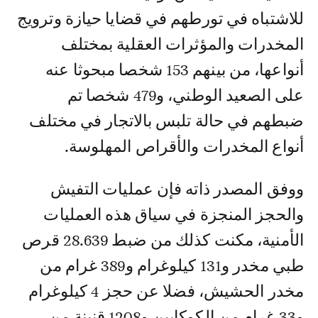
للاشتباه في تورطهم في قضايا حيازة وترويج
المخدرات والمؤثرات العقلية بمختلف
أنواعها، من بينهم 153 شخصا مبحوثا عنه
على الصعيد الوطني، و479 شخصا تم
ضبطهم في حالة تلبس بالاتجار في مختلف
أنواع المخدرات والأقراص المهلوسة.
ووفق المصدر ذاته فإن عمليات التفيش
والحجز المنجزة في سياق هذه العمليات
الأمنية، مكنت كذلك من ضبط 28.639 قرص
طبي مخدر و131 كيلوغرام و389 غرام من
مخدر الحشيش، فضلا عن حجز 4 كيلوغرام
و33 غرام من الكوكايين و1208 قنينة من