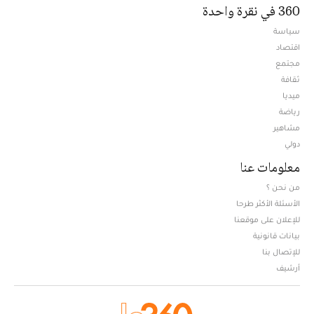
360 في نقرة واحدة
سياسة
اقتصاد
مجتمع
ثقافة
ميديا
Opens in new window
رياضة
مشاهير
دولي
معلومات عنا
من نحن ؟
الأسئلة الأكثر طرحا
للإعلان على موقعنا
بيانات قانونية
للإتصال بنا
أرشيف