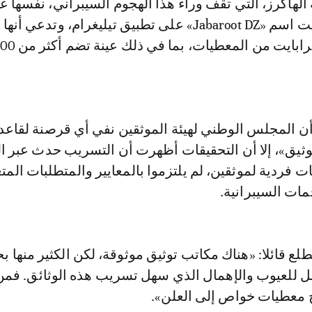
اكرز، التي تقف وراء هذا الهجوم السيبراني، نفسها عل
جزائرية تعمل تحت اسم «Jabaroot DZ» على تطبيق تيليغرام، وتدع
على أكثر من 4 تيرابايت من ا
ن المجلس الوطني لهيئة الموثقين نفي أي قرصنة لقاعد
ثيق»، إلا أن التحقيقات أظهرت أن التسريب حدث عبر ا
 فردية لموثقين، لم يلتزموا بالمعايير والمتطلبات المت
مات السيبرانية.
لع قائلا: «هناك مكاتب توثيق موثوقة، لكن الكثير منها ب
للعيوب والإهمال الذي سهل تسريب هذه الوثائق. فمن
 معطيات خواص إلى العلن».