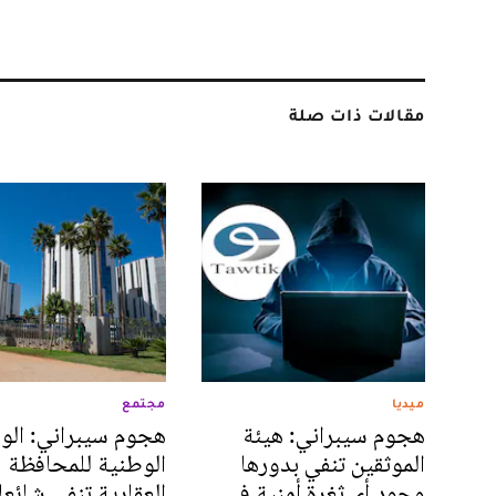
مقالات ذات صلة
ميديا
مجتمع
هجوم سيبراني: هيئة
هجوم سيبراني: الوك
الموثقين تنفي بدورها
الوطنية للمحافظة
وجود أي ثغرة أمنية في
العقارية تنفي شائع