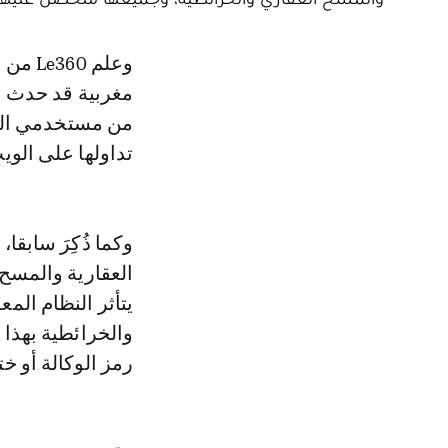
وعلم Le360 من مصادر متطابقة أن قرصنة معطيات عقارية لشخصيات عمومية
تداولها على الوي
وكما ذُكِرَ سابقا
العقارية والمسح 
يتأثر النظام الم
والخرائطية بهذا 
رمز الوكالة أو خت