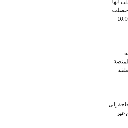
ى أنها
ي أنها حصلت
لمعطيات، بما في ذلك عينة تضم أكثر من 10.000
ة
لمنصة
علقة
حاجة إلى
 غير