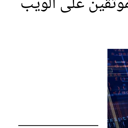
 تداول 713 حسابا لموثقين على الويب