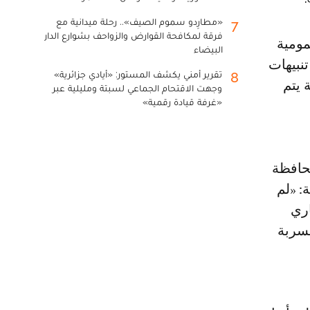
«مطارِدو سموم الصيف».. رحلة ميدانية مع
7
فرقة لمكافحة القوارض والزواحف بشوارع الدار
البيضاء
L، بعد تلقيه عدة تنبيهات
تقرير أمني يكشف المستور: «أيادي جزائرية»
8
المنصة يتم
وجهت الاقتحام الجماعي لسبتة ومليلية عبر
«غرفة قيادة رقمية»
محافظة
: «لم
اري
مسربة