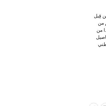
 قِبل
م من
ا من
اصيل
طني