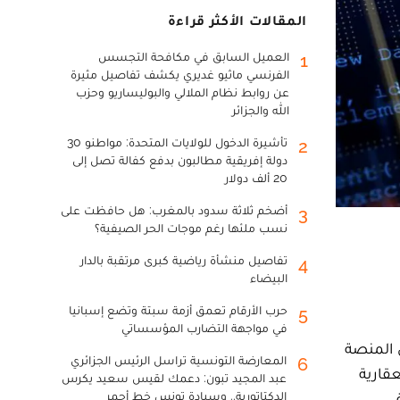
المقالات الأكثر قراءة
العميل السابق في مكافحة التجسس
1
الفرنسي ماثيو غديري يكشف تفاصيل مثيرة
عن روابط نظام الملالي والبوليساريو وحزب
الله والجزائر
تأشيرة الدخول للولايات المتحدة: مواطنو 30
2
دولة إفريقية مطالبون بدفع كفالة تصل إلى
20 ألف دولار
أضخم ثلاثة سدود بالمغرب: هل حافظت على
3
نسب ملئها رغم موجات الحر الصيفية؟
تفاصيل منشأة رياضية كبرى مرتقبة بالدار
4
البيضاء
حرب الأرقام تعمق أزمة سبتة وتضع إسبانيا
5
في مواجهة التضارب المؤسساتي
 المنصة
المعارضة التونسية تراسل الرئيس الجزائري
6
عقارية
عبد المجيد تبون: دعمك لقيس سعيد يكرس
الدكتاتورية.. وسيادة تونس خط أحمر