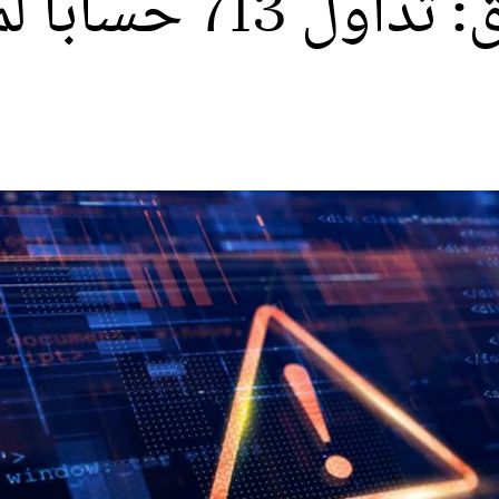
قرصنة منصة توثيق: