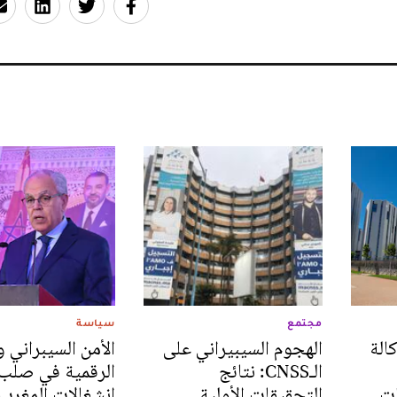
مجتمع
سياسة
الة
الهجوم السيبيراني على
الأمن السيبراني و
الـCNSS: نتائج
الرقمية في صلب
ات
التحقيقات الأولية
انشغالات المغرب