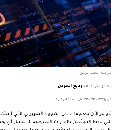
قرصنة منصة توثيق
تحرير من طرف
وديع المودن
في 06/06/2025 على الساعة 19:15
تتوافر الآن معلومات عن الهجوم السيبراني الذي ا
التي تربط الموثقين بالإدارات العمومية. لا تحمل أي وثي
والمسح العقاري والخرائطية، وجميعها متحصل عليها من 713 حسابا لموثقين، وهي الحسابات التي تعرضت