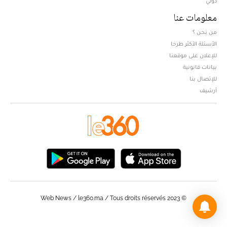
دولي
معلومات عنا
من نحن ؟
الأسئلة الأكثر طرحا
للإعلان على موقعنا
بيانات قانونية
للإتصال بنا
أرشيف
© Web News / le360.ma / Tous droits réservés 2023