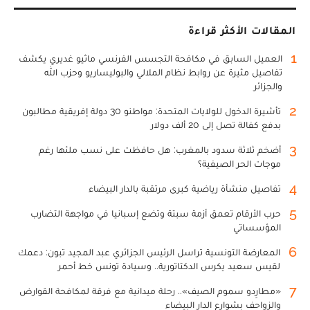
المقالات الأكثر قراءة
1
العميل السابق في مكافحة التجسس الفرنسي ماثيو غديري يكشف
تفاصيل مثيرة عن روابط نظام الملالي والبوليساريو وحزب الله
والجزائر
2
تأشيرة الدخول للولايات المتحدة: مواطنو 30 دولة إفريقية مطالبون
بدفع كفالة تصل إلى 20 ألف دولار
3
أضخم ثلاثة سدود بالمغرب: هل حافظت على نسب ملئها رغم
موجات الحر الصيفية؟
4
تفاصيل منشأة رياضية كبرى مرتقبة بالدار البيضاء
5
حرب الأرقام تعمق أزمة سبتة وتضع إسبانيا في مواجهة التضارب
المؤسساتي
6
المعارضة التونسية تراسل الرئيس الجزائري عبد المجيد تبون: دعمك
لقيس سعيد يكرس الدكتاتورية.. وسيادة تونس خط أحمر
7
«مطارِدو سموم الصيف».. رحلة ميدانية مع فرقة لمكافحة القوارض
والزواحف بشوارع الدار البيضاء