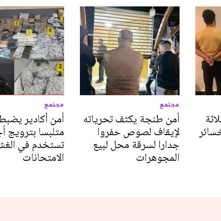
مجتمع
مجتمع
اثة
أمن طنجة يكثف تحرياته
أمن أكادير يضبط 
سائر
لإيقاف لصوص حفروا
متلبسا بترويج أ
جدارا لسرقة محل لبيع
تستخدم في الغ
المجوهرات
الامتحانات