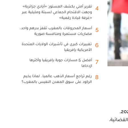
تقرير أمني يكشف المستور: «أيادي جزائرية»
4
وجهت الاقتحام الجماعي لسبتة ومليلية عبر
«غرفة قيادة رقمية»
أسعار المحروقات بالمغرب تقفز بدرهم واحد..
5
مضاربات مستمرة ومنافسة صورية
تغييرات كبرى في تأشيرات الولايات المتحدة
6
الأمريكية بإفريقيا
أفضل 5 مسارات جوية بإفريقيا وأكثرها
7
ازدحاما
رغم تراجع أسعار الذهب عالميا.. لماذا يخيم
8
الركود على سوق المعدن النفيس بالمغرب؟
اضطر ضابط شرطة يعمل بالمنطقة الإقليمية للأمن بمدينة جرادة، في الساعات الأولى من صباح الجمعة 25 أبريل 2025،
سنة، من ذوي السوابق القضائية،