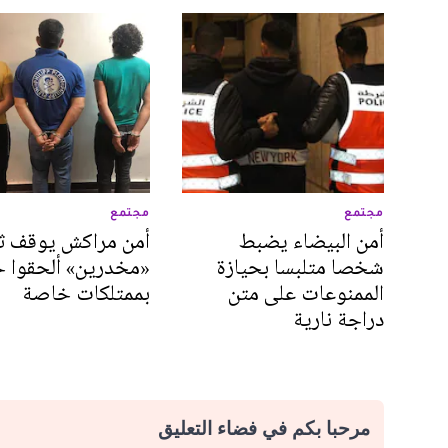
مجتمع
مجتمع
أمن البيضاء يضبط
أمن مراكش يوقف ثل
شخصا متلبسا بحيازة
«مخدرين» ألحقوا خ
الممنوعات على متن
بممتلكات خاصة
دراجة نارية
مرحبا بكم في فضاء التعليق