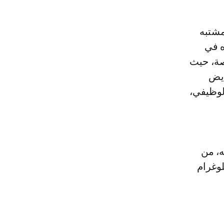
ه في
صة، حيث
ريض
لوظيفي،
، من
لوغرام