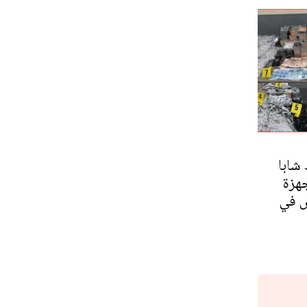
شابا
جهزة
ش في