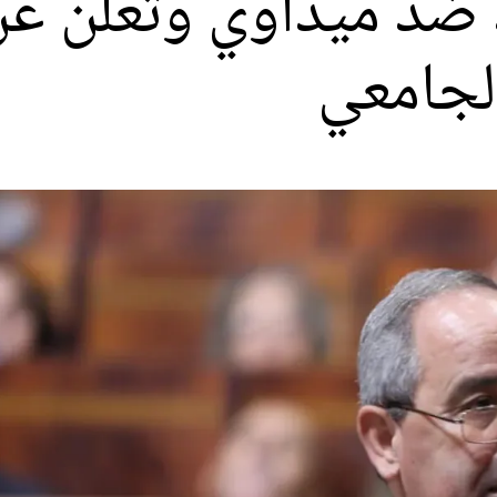
عد ضد ميداوي وتعلن ع
لجامعي