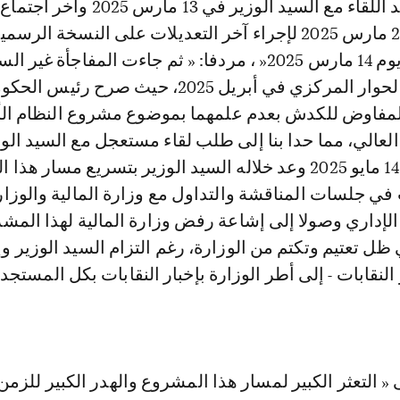
2025، وتعليقه بعد اللقاء مع السيد الوزير في 13 مارس
التقنية كان يوم 24 مارس 2025 لإجراء آخر التعديلات على النسخة الر
سلمت للنقابات يوم 14 مارس 2025« ، مردفا: « ثم جاءت المفاجأة غي
توصلنا بها عقب الحوار المركزي في أبريل 2025، حيث صرح 
 المفاوض للكدش بعدم علمهما بموضوع مشروع النظام ا
لعالي، مما حدا بنا إلى طلب لقاء مستعجل مع السيد الوز
والذي انعقد يوم 14 مايو 2025 وعد خلاله السيد الوزير بتسريع مسار 
في جلسات المناقشة والتداول مع وزارة المالية والوزار
 الإداري وصولا إلى إشاعة رفض وزارة المالية لهذا المش
 ظل تعتيم وتكتم من الوزارة، رغم التزام السيد الوزير و
النقابات - إلى أطر الوزارة بإخبار النقابات بكل المستجد
 « التعثر الكبير لمسار هذا المشروع والهدر الكبير للزمن