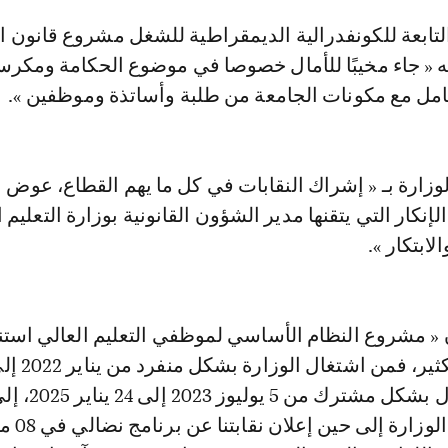
نه « جاء مخيبًا للأمال خصوصا في موضوع الحكامة ومكرسا
عامل مع مكونات الجامعة من طلبة وأساتذة وموظفين ».
لوزارة بـ « إشراك النقابات في كل ما يهم القطاع، عوض ا
نكار التي يتقنها مدير الشؤون القانونية بوزارة التعليم ا
ابتكار ».
ن « مشروع النظام الأساسي لموظفي التعليم العالي است
الوقت الشيء الكثير، ف
2023، ثم الاشتغال بشكل م
النص في رفوف الوزار