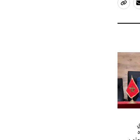
ي
عاون