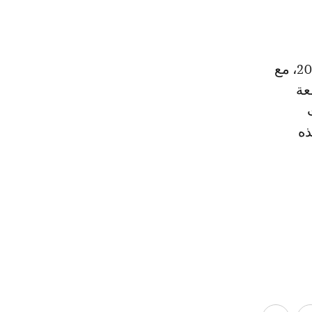
هذا وأعلنت النقابة عن خوض إضراب لمدة 48 ساعة يومي 17 و18 يونيو 2025، مع
1 يونيو 2025 ومقاطعة
ذه