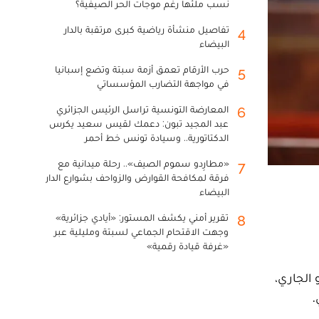
نسب ملئها رغم موجات الحر الصيفية؟
تفاصيل منشأة رياضية كبرى مرتقبة بالدار
4
البيضاء
حرب الأرقام تعمق أزمة سبتة وتضع إسبانيا
5
في مواجهة التضارب المؤسساتي
المعارضة التونسية تراسل الرئيس الجزائري
6
عبد المجيد تبون: دعمك لقيس سعيد يكرس
الدكتاتورية.. وسيادة تونس خط أحمر
«مطارِدو سموم الصيف».. رحلة ميدانية مع
7
فرقة لمكافحة القوارض والزواحف بشوارع الدار
البيضاء
تقرير أمني يكشف المستور: «أيادي جزائرية»
8
وجهت الاقتحام الجماعي لسبتة ومليلية عبر
«غرفة قيادة رقمية»
الي والأحياء الجامعية عن لخوض إضراب لمدة 48 ساعة يومي 17 و18 يونيو الجاري،
.