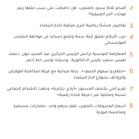
2
أضخم ثلاثة سدود بالمغرب: هل حافظت على نسب ملئها رغم
موجات الحر الصيفية؟
3
تفاصيل منشأة رياضية كبرى مرتقبة بالدار البيضاء
4
حرب الأرقام تعمق أزمة سبتة وتضع إسبانيا في مواجهة التضارب
المؤسساتي
5
المعارضة التونسية تراسل الرئيس الجزائري عبد المجيد تبون: دعمك
لقيس سعيد يكرس الدكتاتورية.. وسيادة تونس خط أحمر
6
«مطارِدو سموم الصيف».. رحلة ميدانية مع فرقة لمكافحة القوارض
والزواحف بشوارع الدار البيضاء
7
تقرير أمني يكشف المستور: «أيادي جزائرية» وجهت الاقتحام الجماعي
لسبتة ومليلية عبر «غرفة قيادة رقمية»
8
أسعار المحروقات بالمغرب تقفز بدرهم واحد.. مضاربات مستمرة
ومنافسة صورية