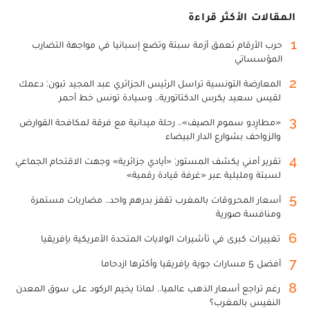
المقالات الأكثر قراءة
1
حرب الأرقام تعمق أزمة سبتة وتضع إسبانيا في مواجهة التضارب
المؤسساتي
2
المعارضة التونسية تراسل الرئيس الجزائري عبد المجيد تبون: دعمك
لقيس سعيد يكرس الدكتاتورية.. وسيادة تونس خط أحمر
3
«مطارِدو سموم الصيف».. رحلة ميدانية مع فرقة لمكافحة القوارض
والزواحف بشوارع الدار البيضاء
4
تقرير أمني يكشف المستور: «أيادي جزائرية» وجهت الاقتحام الجماعي
لسبتة ومليلية عبر «غرفة قيادة رقمية»
5
أسعار المحروقات بالمغرب تقفز بدرهم واحد.. مضاربات مستمرة
ومنافسة صورية
6
تغييرات كبرى في تأشيرات الولايات المتحدة الأمريكية بإفريقيا
7
أفضل 5 مسارات جوية بإفريقيا وأكثرها ازدحاما
8
رغم تراجع أسعار الذهب عالميا.. لماذا يخيم الركود على سوق المعدن
النفيس بالمغرب؟