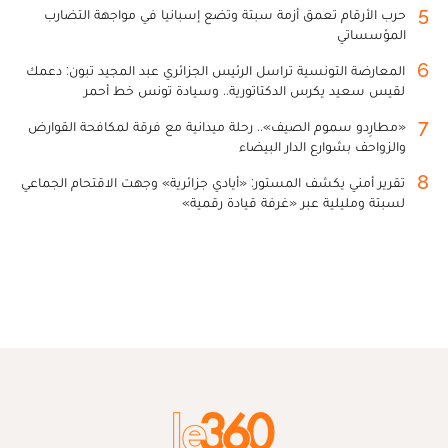
5
حرب الأرقام تعمق أزمة سبتة وتضع إسبانيا في مواجهة التضارب
المؤسساتي
6
المعارضة التونسية تراسل الرئيس الجزائري عبد المجيد تبون: دعمك
لقيس سعيد يكرس الدكتاتورية.. وسيادة تونس خط أحمر
7
«مطارِدو سموم الصيف».. رحلة ميدانية مع فرقة لمكافحة القوارض
والزواحف بشوارع الدار البيضاء
8
تقرير أمني يكشف المستور: «أيادي جزائرية» وجهت الاقتحام الجماعي
لسبتة ومليلية عبر «غرفة قيادة رقمية»