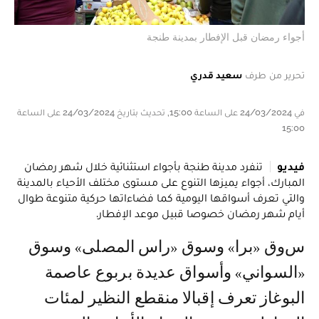
أجواء رمضان قبل الإفطار بمدينة طنجة
تحرير من طرف
سعيد قدري
في 24/03/2024 على الساعة 15:00, تحديث بتاريخ 24/03/2024 على الساعة
15:00
فيديو
تنفرد مدينة طنجة بأجواء استثنائية خلال شهر رمضان
المبارك، أجواء يميزها التنوع على مستوى مختلف الأحياء بالمدينة
والتي تعرف أسواقها اليومية كما فضاءاتها حركية متنوعة طوال
أيام شهر رمضان خصوصا قبيل موعد الإفطار.
سوق «برا» وسوق «راس المصلى» وسوق
«السواني» وأسواق عديدة بربوع عاصمة
البوغاز تعرف إقبالا منقطع النظير لمئات