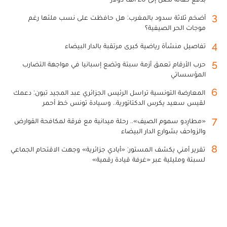
3
أضخم ثلاثة سدود بالمغرب: هل حافظت على نسب ملئها رغم
موجات الحر الصيفية؟
4
تفاصيل منشأة رياضية كبرى مرتقبة بالدار البيضاء
5
حرب الأرقام تعمق أزمة سبتة وتضع إسبانيا في مواجهة التضارب
المؤسساتي
6
المعارضة التونسية تراسل الرئيس الجزائري عبد المجيد تبون: دعمك
لقيس سعيد يكرس الدكتاتورية.. وسيادة تونس خط أحمر
7
«مطارِدو سموم الصيف».. رحلة ميدانية مع فرقة لمكافحة القوارض
والزواحف بشوارع الدار البيضاء
8
تقرير أمني يكشف المستور: «أيادي جزائرية» وجهت الاقتحام الجماعي
لسبتة ومليلية عبر «غرفة قيادة رقمية»