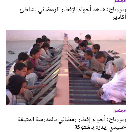
مجتمع
ربورتاج: شاهد أجواء الإفطار الرمضاني بشاطئ
أكادير
مجتمع
ربورتاج: أجواء إفطار رمضاني بالمدرسة العتيقة
«سيدي إيدر» باشتوكة