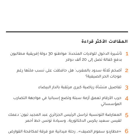
المقالات الأكثر قراءة
1
تأشيرة الدخول للولايات المتحدة: مواطنو 30 دولة إفريقية مطالبون
بدفع كفالة تصل إلى 20 ألف دولار
2
أضخم ثلاثة سدود بالمغرب: هل حافظت على نسب ملئها رغم
موجات الحر الصيفية؟
3
تفاصيل منشأة رياضية كبرى مرتقبة بالدار البيضاء
4
حرب الأرقام تعمق أزمة سبتة وتضع إسبانيا في مواجهة التضارب
المؤسساتي
5
المعارضة التونسية تراسل الرئيس الجزائري عبد المجيد تبون: دعمك
لقيس سعيد يكرس الدكتاتورية.. وسيادة تونس خط أحمر
6
«مطارِدو سموم الصيف».. رحلة ميدانية مع فرقة لمكافحة القوارض