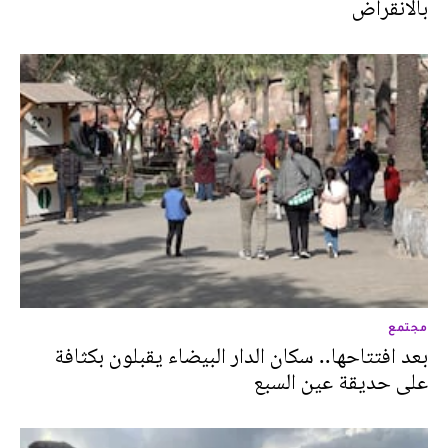
بالانقراض
مجتمع
بعد افتتاحها.. سكان الدار البيضاء يقبلون بكثافة
على حديقة عين السبع