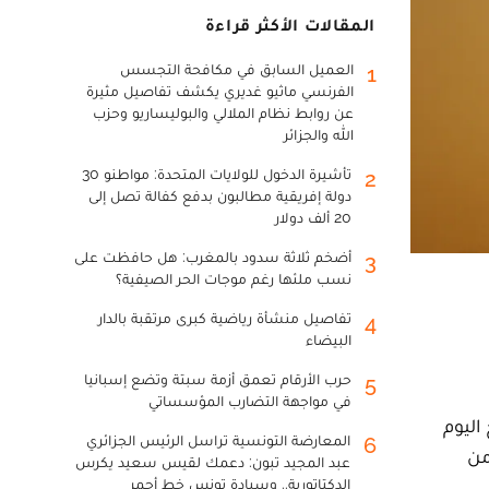
المقالات الأكثر قراءة
العميل السابق في مكافحة التجسس
1
الفرنسي ماثيو غديري يكشف تفاصيل مثيرة
عن روابط نظام الملالي والبوليساريو وحزب
الله والجزائر
تأشيرة الدخول للولايات المتحدة: مواطنو 30
2
دولة إفريقية مطالبون بدفع كفالة تصل إلى
20 ألف دولار
أضخم ثلاثة سدود بالمغرب: هل حافظت على
3
نسب ملئها رغم موجات الحر الصيفية؟
تفاصيل منشأة رياضية كبرى مرتقبة بالدار
4
البيضاء
حرب الأرقام تعمق أزمة سبتة وتضع إسبانيا
5
في مواجهة التضارب المؤسساتي
اليوم
المعارضة التونسية تراسل الرئيس الجزائري
6
دد من
عبد المجيد تبون: دعمك لقيس سعيد يكرس
الدكتاتورية.. وسيادة تونس خط أحمر