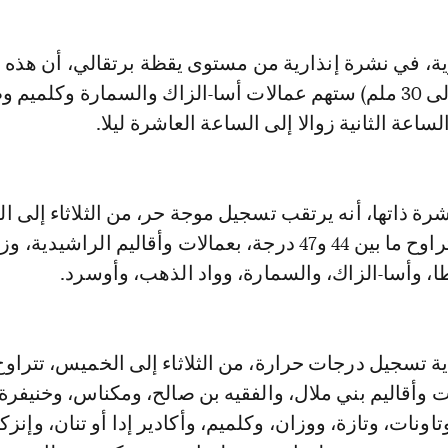
الرعدية (من 15 إلى 30 ملم) ستهم عمالات أسا-الزاك والسمارة وكلمي
الساعة الثانية زوالا إلى الساعة العاشرة ليلا.
ة ذاتها، أنه يرتقب تسجيل موجة حر، من الثلاثاء إلى ا
بدرجات حرارة تتراوح ما بين 44 و47 درجة، بعمالات وأقاليم الراشيدي
، وأسا-الزاك، والسمارة، وواد الذهب، وأوسرد.
الات وأقاليم بني ملال، والفقيه بن صالح، ومكناس، وخنيفر
ونات، وتازة، ووزان، وكلميم، وأكادير إدا أو تنان، وإنز