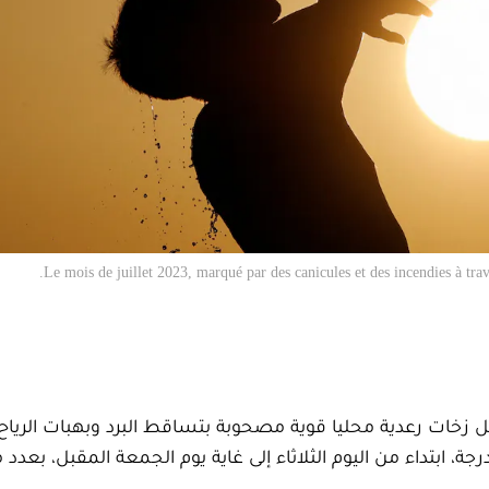
Le mois de juillet 2023, marqué par des canicules et des incendies à trav
يل زخات رعدية محليا قوية مصحوبة بتساقط البرد وبهبات الرياح 
ثلاثاء، وموجة حر بدرجات حرارة تتراوح ما بين 40 و47 درجة، ابتداء من اليوم الثلاثاء إلى غاية يوم الجمعة المقبل، بع