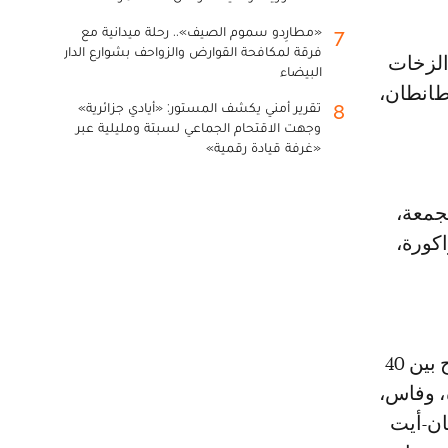
«مطارِدو سموم الصيف».. رحلة ميدانية مع
7
فرقة لمكافحة القوارض والزواحف بشوارع الدار
البيضاء
م وطانطان،
تقرير أمني يكشف المستور: «أيادي جزائرية»
8
وجهت الاقتحام الجماعي لسبتة ومليلية عبر
«غرفة قيادة رقمية»
لجمعة،
ة، وزاكورة،
كما تتوقع المديرية تسجيل درجات حرارة، من الثلاثاء إلى الخميس، تتراوح بين 40
ة، وفاس،
كان-أيت