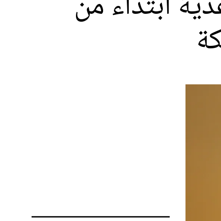
ية ابتداء من
كة