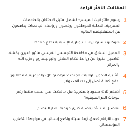
المقالات الأكثر قراءة
1
رسوم «التوقيت الميسر» تشعل فتيل الاحتقان بالجامعات
المغربية.. الطلبة الموظفون يرفضون ورؤساء الجامعات يدافعون
عن استقلاليتهم المالية
2
«نوكليو ناسيونال».. النيونازية الإسبانية تخلع قناعها
3
العميل السابق في مكافحة التجسس الفرنسي ماثيو غديري يكشف
تفاصيل مثيرة عن روابط نظام الملالي والبوليساريو وحزب الله
والجزائر
4
تأشيرة الدخول للولايات المتحدة: مواطنو 30 دولة إفريقية مطالبون
بدفع كفالة تصل إلى 20 ألف دولار
5
أضخم ثلاثة سدود بالمغرب: هل حافظت على نسب ملئها رغم
موجات الحر الصيفية؟
6
تفاصيل منشأة رياضية كبرى مرتقبة بالدار البيضاء
7
حرب الأرقام تعمق أزمة سبتة وتضع إسبانيا في مواجهة التضارب
المؤسساتي