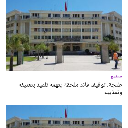
مجتمع
طنجة. توقيف قائد ملحقة يتهمه تلميذ بتعنيفه
وتعذيبه