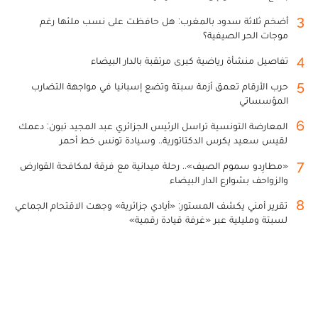
3
أضخم ثلاثة سدود بالمغرب: هل حافظت على نسب ملئها رغم
موجات الحر الصيفية؟
4
تفاصيل منشأة رياضية كبرى مرتقبة بالدار البيضاء
5
حرب الأرقام تعمق أزمة سبتة وتضع إسبانيا في مواجهة التضارب
المؤسساتي
6
المعارضة التونسية تراسل الرئيس الجزائري عبد المجيد تبون: دعمك
لقيس سعيد يكرس الدكتاتورية.. وسيادة تونس خط أحمر
7
«مطارِدو سموم الصيف».. رحلة ميدانية مع فرقة لمكافحة القوارض
والزواحف بشوارع الدار البيضاء
8
تقرير أمني يكشف المستور: «أيادي جزائرية» وجهت الاقتحام الجماعي
لسبتة ومليلية عبر «غرفة قيادة رقمية»