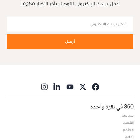
أدخل بريدك الإلكتروني للتوصل بآخر الأخبار Le360
أرسل
ns in new window
360 في نقرة واحدة
سياسة
اقتصاد
مجتمع
ثقافة