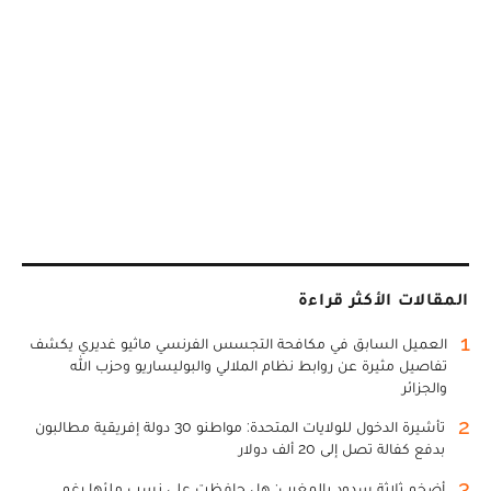
المقالات الأكثر قراءة
1
العميل السابق في مكافحة التجسس الفرنسي ماثيو غديري يكشف
تفاصيل مثيرة عن روابط نظام الملالي والبوليساريو وحزب الله
والجزائر
2
تأشيرة الدخول للولايات المتحدة: مواطنو 30 دولة إفريقية مطالبون
بدفع كفالة تصل إلى 20 ألف دولار
3
أضخم ثلاثة سدود بالمغرب: هل حافظت على نسب ملئها رغم