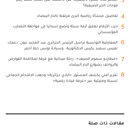
موجات الحر الصيفية؟
4
تفاصيل منشأة رياضية كبرى مرتقبة بالدار البيضاء
5
حرب الأرقام تعمق أزمة سبتة وتضع إسبانيا في مواجهة التضارب
المؤسساتي
6
المعارضة التونسية تراسل الرئيس الجزائري عبد المجيد تبون: دعمك
لقيس سعيد يكرس الدكتاتورية.. وسيادة تونس خط أحمر
7
«مطارِدو سموم الصيف».. رحلة ميدانية مع فرقة لمكافحة القوارض
والزواحف بشوارع الدار البيضاء
8
تقرير أمني يكشف المستور: «أيادي جزائرية» وجهت الاقتحام الجماعي
لسبتة ومليلية عبر «غرفة قيادة رقمية»
مقالات ذات صلة