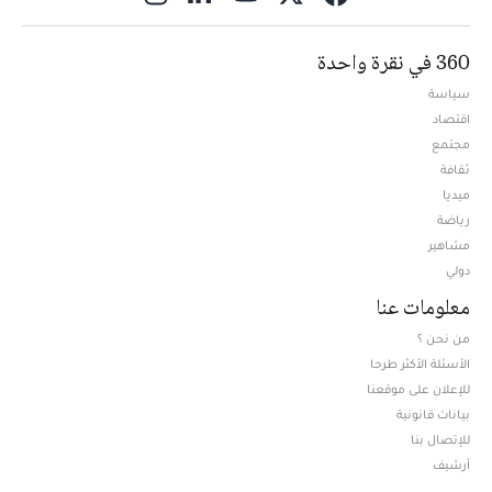
360 في نقرة واحدة
سياسة
اقتصاد
مجتمع
ثقافة
ميديا
Opens in new window
رياضة
مشاهير
دولي
معلومات عنا
من نحن ؟
الأسئلة الأكثر طرحا
للإعلان على موقعنا
بيانات قانونية
للإتصال بنا
أرشيف