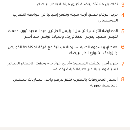
3
تفاصيل منشأة رياضية كبرى مرتقبة بالدار البيضاء
4
حرب الأرقام تعمق أزمة سبتة وتضع إسبانيا في مواجهة التضارب
المؤسساتي
5
المعارضة التونسية تراسل الرئيس الجزائري عبد المجيد تبون: دعمك
لقيس سعيد يكرس الدكتاتورية.. وسيادة تونس خط أحمر
6
«مطارِدو سموم الصيف».. رحلة ميدانية مع فرقة لمكافحة القوارض
والزواحف بشوارع الدار البيضاء
7
تقرير أمني يكشف المستور: «أيادي جزائرية» وجهت الاقتحام الجماعي
لسبتة ومليلية عبر «غرفة قيادة رقمية»
8
أسعار المحروقات بالمغرب تقفز بدرهم واحد.. مضاربات مستمرة
ومنافسة صورية