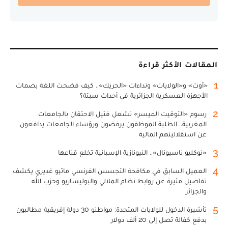
المقالات الأكثر قراءة
1
«أوت» و«الولايات» ونداءات «الحريك».. كيف فضحت اللغة بصمات
الأجهزة العسكرية الجزائرية في أحداث سبتة؟
2
رسوم «التوقيت الميسر» تشعل فتيل الاحتقان بالجامعات
المغربية.. الطلبة الموظفون يرفضون ورؤساء الجامعات يدافعون
عن استقلاليتهم المالية
3
«نوكليو ناسيونال».. النيونازية الإسبانية تخلع قناعها
4
العميل السابق في مكافحة التجسس الفرنسي ماثيو غديري يكشف
تفاصيل مثيرة عن روابط نظام الملالي والبوليساريو وحزب الله
والجزائر
5
تأشيرة الدخول للولايات المتحدة: مواطنو 30 دولة إفريقية مطالبون
بدفع كفالة تصل إلى 20 ألف دولار