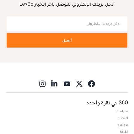
أدخل بريدك الإلكتروني للتوصل بآخر الأخبار Le360
أرسل
ns in new window
360 في نقرة واحدة
سياسة
اقتصاد
مجتمع
ثقافة