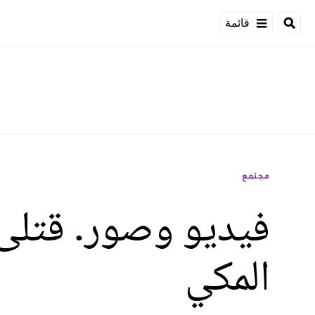
قائمة
مجتمع
فيديو وصور. قتل
المكي