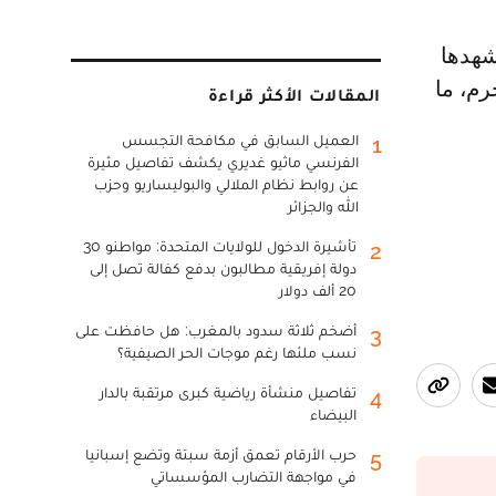
م، ما
المقالات الأكثر قراءة
العميل السابق في مكافحة التجسس
1
الفرنسي ماثيو غديري يكشف تفاصيل مثيرة
عن روابط نظام الملالي والبوليساريو وحزب
الله والجزائر
تأشيرة الدخول للولايات المتحدة: مواطنو 30
2
دولة إفريقية مطالبون بدفع كفالة تصل إلى
20 ألف دولار
أضخم ثلاثة سدود بالمغرب: هل حافظت على
3
نسب ملئها رغم موجات الحر الصيفية؟
تفاصيل منشأة رياضية كبرى مرتقبة بالدار
4
البيضاء
حرب الأرقام تعمق أزمة سبتة وتضع إسبانيا
5
في مواجهة التضارب المؤسساتي