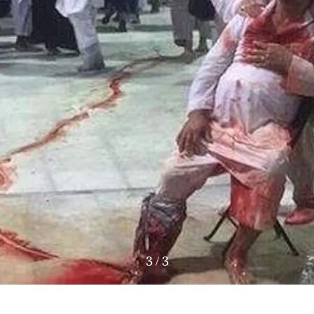
3
/
3