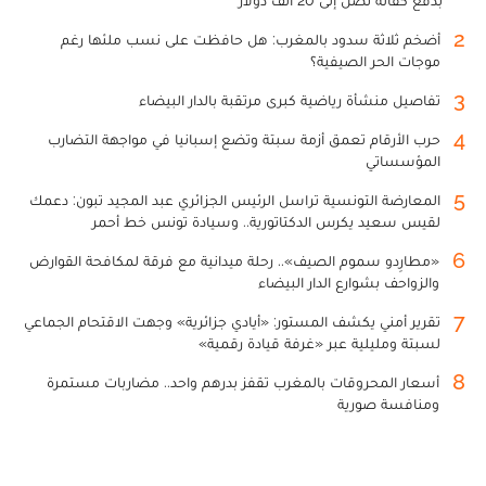
بدفع كفالة تصل إلى 20 ألف دولار
2
أضخم ثلاثة سدود بالمغرب: هل حافظت على نسب ملئها رغم
موجات الحر الصيفية؟
3
تفاصيل منشأة رياضية كبرى مرتقبة بالدار البيضاء
4
حرب الأرقام تعمق أزمة سبتة وتضع إسبانيا في مواجهة التضارب
المؤسساتي
5
المعارضة التونسية تراسل الرئيس الجزائري عبد المجيد تبون: دعمك
لقيس سعيد يكرس الدكتاتورية.. وسيادة تونس خط أحمر
6
«مطارِدو سموم الصيف».. رحلة ميدانية مع فرقة لمكافحة القوارض
والزواحف بشوارع الدار البيضاء
7
تقرير أمني يكشف المستور: «أيادي جزائرية» وجهت الاقتحام الجماعي
لسبتة ومليلية عبر «غرفة قيادة رقمية»
8
أسعار المحروقات بالمغرب تقفز بدرهم واحد.. مضاربات مستمرة
ومنافسة صورية