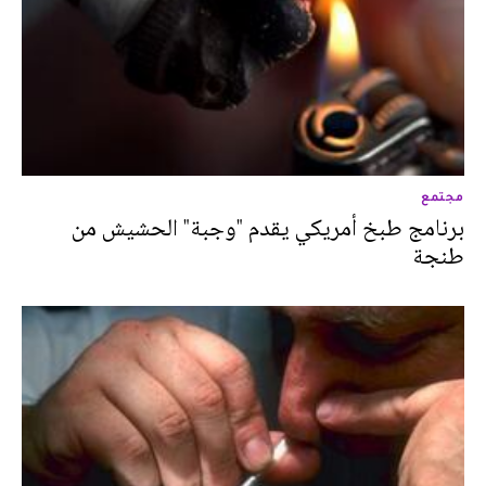
مجتمع
برنامج طبخ أمريكي يقدم "وجبة" الحشيش من
طنجة