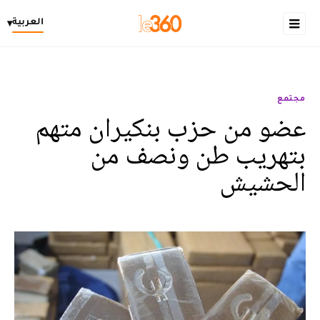
العربية
▾
مجتمع
عضو من حزب بنكيران متهم
بتهريب طن ونصف من
الحشيش