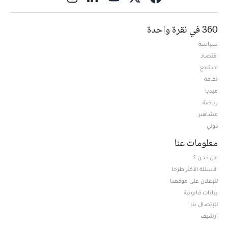
360 في نقرة واحدة
سياسة
اقتصاد
مجتمع
ثقافة
ميديا
Opens in new window
رياضة
مشاهير
دولي
معلومات عنا
من نحن ؟
الأسئلة الأكثر طرحا
للإعلان على موقعنا
بيانات قانونية
للإتصال بنا
أرشيف