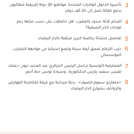
3
تأشيرة الدخول للولايات المتحدة: مواطنو 30 دولة إفريقية مطالبون
بدفع كفالة تصل إلى 20 ألف دولار
4
أضخم ثلاثة سدود بالمغرب: هل حافظت على نسب ملئها رغم
موجات الحر الصيفية؟
5
تفاصيل منشأة رياضية كبرى مرتقبة بالدار البيضاء
6
حرب الأرقام تعمق أزمة سبتة وتضع إسبانيا في مواجهة التضارب
المؤسساتي
7
المعارضة التونسية تراسل الرئيس الجزائري عبد المجيد تبون: دعمك
لقيس سعيد يكرس الدكتاتورية.. وسيادة تونس خط أحمر
8
«مطارِدو سموم الصيف».. رحلة ميدانية مع فرقة لمكافحة القوارض
والزواحف بشوارع الدار البيضاء