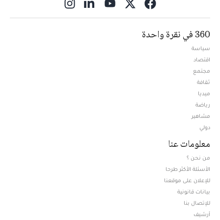
ns in new window
360 في نقرة واحدة
سياسة
اقتصاد
مجتمع
ثقافة
ميديا
Opens in new window
رياضة
مشاهير
دولي
معلومات عنا
من نحن ؟
الأسئلة الأكثر طرحا
للإعلان على موقعنا
بيانات قانونية
للإتصال بنا
أرشيف