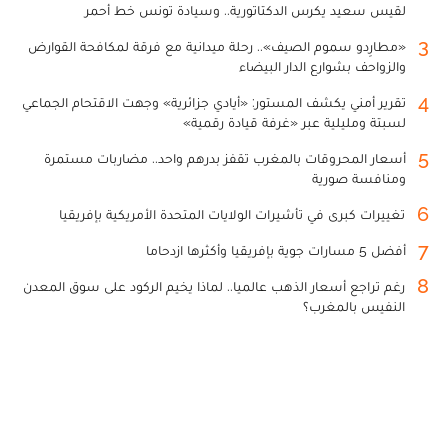
لقيس سعيد يكرس الدكتاتورية.. وسيادة تونس خط أحمر
3
«مطارِدو سموم الصيف».. رحلة ميدانية مع فرقة لمكافحة القوارض
والزواحف بشوارع الدار البيضاء
4
تقرير أمني يكشف المستور: «أيادي جزائرية» وجهت الاقتحام الجماعي
لسبتة ومليلية عبر «غرفة قيادة رقمية»
5
أسعار المحروقات بالمغرب تقفز بدرهم واحد.. مضاربات مستمرة
ومنافسة صورية
6
تغييرات كبرى في تأشيرات الولايات المتحدة الأمريكية بإفريقيا
7
أفضل 5 مسارات جوية بإفريقيا وأكثرها ازدحاما
8
رغم تراجع أسعار الذهب عالميا.. لماذا يخيم الركود على سوق المعدن
النفيس بالمغرب؟