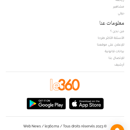
مشاهير
دولي
معلومات عنا
من نحن ؟
الأسئلة الأكثر طرحا
للإعلان على موقعنا
بيانات قانونية
للإتصال بنا
أرشيف
© Web News / le360.ma / Tous droits réservés 2023