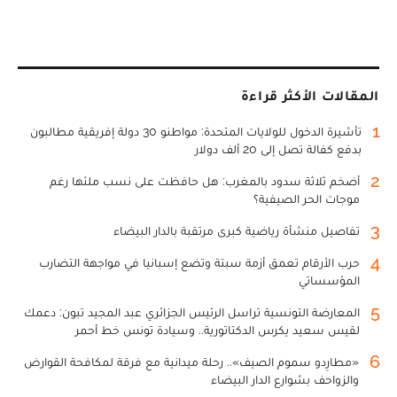
المقالات الأكثر قراءة
1
تأشيرة الدخول للولايات المتحدة: مواطنو 30 دولة إفريقية مطالبون
بدفع كفالة تصل إلى 20 ألف دولار
2
أضخم ثلاثة سدود بالمغرب: هل حافظت على نسب ملئها رغم
موجات الحر الصيفية؟
3
تفاصيل منشأة رياضية كبرى مرتقبة بالدار البيضاء
4
حرب الأرقام تعمق أزمة سبتة وتضع إسبانيا في مواجهة التضارب
المؤسساتي
5
المعارضة التونسية تراسل الرئيس الجزائري عبد المجيد تبون: دعمك
لقيس سعيد يكرس الدكتاتورية.. وسيادة تونس خط أحمر
6
«مطارِدو سموم الصيف».. رحلة ميدانية مع فرقة لمكافحة القوارض
والزواحف بشوارع الدار البيضاء