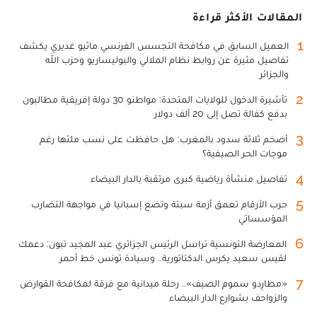
المقالات الأكثر قراءة
1
العميل السابق في مكافحة التجسس الفرنسي ماثيو غديري يكشف
تفاصيل مثيرة عن روابط نظام الملالي والبوليساريو وحزب الله
والجزائر
2
تأشيرة الدخول للولايات المتحدة: مواطنو 30 دولة إفريقية مطالبون
بدفع كفالة تصل إلى 20 ألف دولار
3
أضخم ثلاثة سدود بالمغرب: هل حافظت على نسب ملئها رغم
موجات الحر الصيفية؟
4
تفاصيل منشأة رياضية كبرى مرتقبة بالدار البيضاء
5
حرب الأرقام تعمق أزمة سبتة وتضع إسبانيا في مواجهة التضارب
المؤسساتي
6
المعارضة التونسية تراسل الرئيس الجزائري عبد المجيد تبون: دعمك
لقيس سعيد يكرس الدكتاتورية.. وسيادة تونس خط أحمر
7
«مطارِدو سموم الصيف».. رحلة ميدانية مع فرقة لمكافحة القوارض
والزواحف بشوارع الدار البيضاء