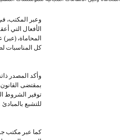
وعبر المكتب، في بلاغ صدر عقب اجتماع عقده مكتب الجمعية بخصوص ردود
الأفعال التي أعقب
المحاماة، (عبر) 
كل المناسبات لضر
وأكد المصدر ذاته
بمقتضى القانون 
توفير الشروط ال
للتشبع بالمبادئ 
كما عبر مكتب جم