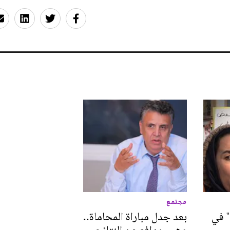
مجتمع
" في
بعد جدل مباراة المحاماة..