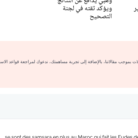
وهبي يدافع عن النتائج
ر
ويؤكد ثقته في لجنة
التصحيح
لات بموجب مقالاتنا، بالإضافة إلى تجربة مساهمتك، ندعوك لمراجعة قواعد الاس
... se sont des samsara en plus au Maroc qui fait les Eudes 