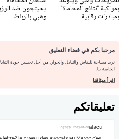
تصريحات وهبي ويتوعد
امتحان المحاماة
بمواكبة "نتائج المحاماة"
يحيتجون ضد الوزي
بمبادرات رقابية
وهبي بالرباط
مرحبا بكم في فضاء التعليق
نريد مساحة للنقاش والتبادل والحوار. من أجل تحسين جودة التباد
الخاصة بنا.
اقرأ ميثاقنا
تعليقاتكم
alaoui
2023-01-08 09:03:58
de lettre? le niveau des avocats au Maroc c'es