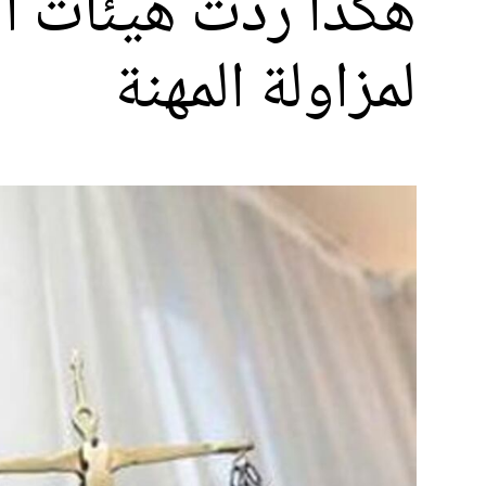
هكذا ردت هيئات ال
لمزاولة المهنة