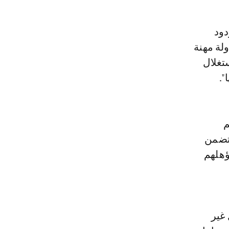
ولة مهنة
تغلال
".
م
 تضمن
ؤهلهم
غير