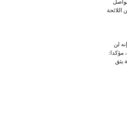
تواصل
 اللائحة
نه لن
 مؤكدا:
 يثق