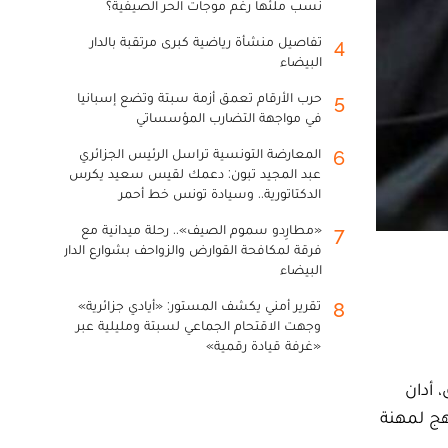
نسب ملئها رغم موجات الحر الصيفية؟
تفاصيل منشأة رياضية كبرى مرتقبة بالدار
4
البيضاء
حرب الأرقام تعمق أزمة سبتة وتضع إسبانيا
5
في مواجهة التضارب المؤسساتي
المعارضة التونسية تراسل الرئيس الجزائري
6
عبد المجيد تبون: دعمك لقيس سعيد يكرس
الدكتاتورية.. وسيادة تونس خط أحمر
«مطارِدو سموم الصيف».. رحلة ميدانية مع
7
فرقة لمكافحة القوارض والزواحف بشوارع الدار
البيضاء
تقرير أمني يكشف المستور: «أيادي جزائرية»
8
وجهت الاقتحام الجماعي لسبتة ومليلية عبر
«غرفة قيادة رقمية»
 أدان
هج لمهنة