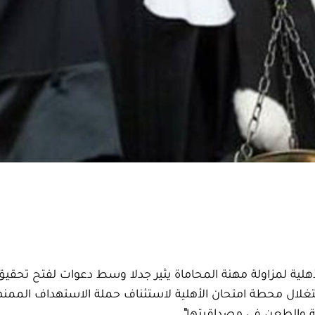
لية لمزاولة مهنة المحاماة يثير جدلا وسط دعوات لفتح تحقيق،
غلال محطة امتحان الأهلية لاستئناف حملة الاستهداف الممن
ة والطعن في مصداقيتها".