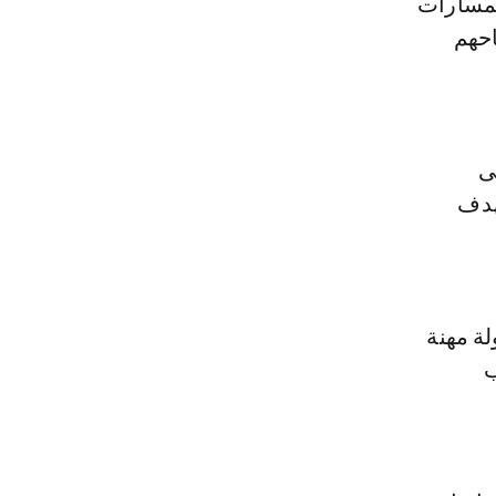
لمسارات
احهم
ى
هدف
لة مهنة
ب