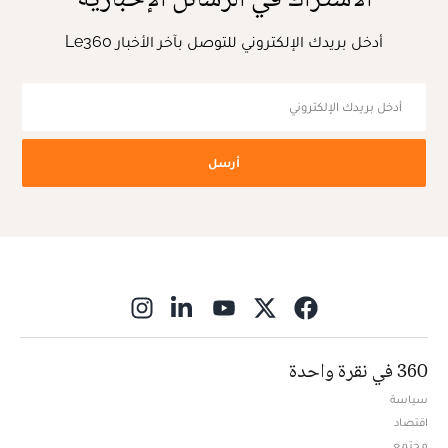
أدخل بريدك الإلكتروني للتوصل بآخر الأخبار Le360
أرسل
ns in new window
360 في نقرة واحدة
سياسة
اقتصاد
مجتمع