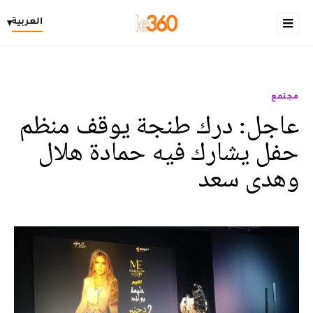
العربية
▾
مجتمع
عاجل: درك طنجة يوقف منظم
حفل يشارك فيه حمادة هلال
وهدى سعد