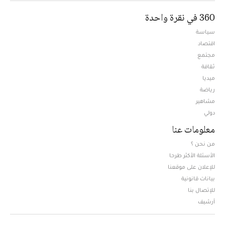
360 في نقرة واحدة
سياسة
اقتصاد
مجتمع
ثقافة
ميديا
Opens in new window
رياضة
مشاهير
دولي
معلومات عنا
من نحن ؟
الأسئلة الأكثر طرحا
للإعلان على موقعنا
بيانات قانونية
للإتصال بنا
أرشيف