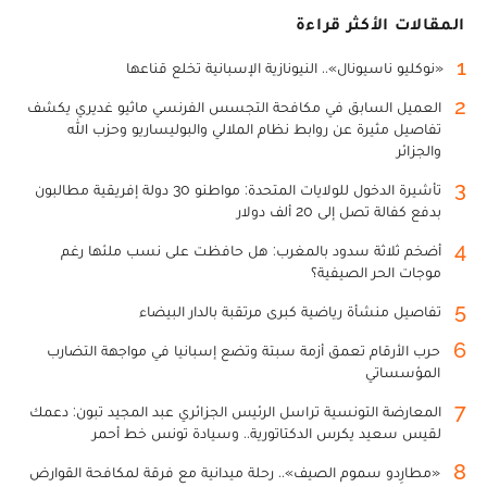
المقالات الأكثر قراءة
1
«نوكليو ناسيونال».. النيونازية الإسبانية تخلع قناعها
2
العميل السابق في مكافحة التجسس الفرنسي ماثيو غديري يكشف
تفاصيل مثيرة عن روابط نظام الملالي والبوليساريو وحزب الله
والجزائر
3
تأشيرة الدخول للولايات المتحدة: مواطنو 30 دولة إفريقية مطالبون
بدفع كفالة تصل إلى 20 ألف دولار
4
أضخم ثلاثة سدود بالمغرب: هل حافظت على نسب ملئها رغم
موجات الحر الصيفية؟
5
تفاصيل منشأة رياضية كبرى مرتقبة بالدار البيضاء
6
حرب الأرقام تعمق أزمة سبتة وتضع إسبانيا في مواجهة التضارب
المؤسساتي
7
المعارضة التونسية تراسل الرئيس الجزائري عبد المجيد تبون: دعمك
لقيس سعيد يكرس الدكتاتورية.. وسيادة تونس خط أحمر
8
«مطارِدو سموم الصيف».. رحلة ميدانية مع فرقة لمكافحة القوارض