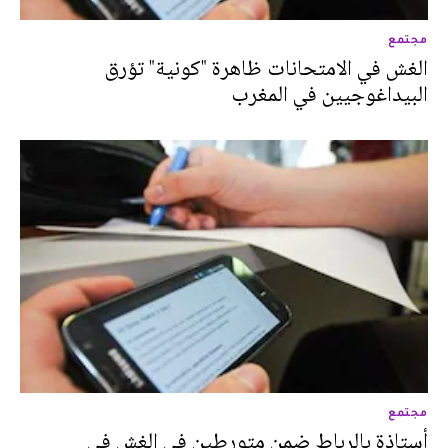
مجتمع
الغش في الامتحانات ظاهرة "كونية" تؤرق
البيداغوجيين في المغرب
مجتمع
أستاذة بالرباط ضمن متورطين في الغش في