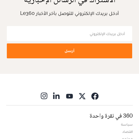
أدخل بريدك الإلكتروني للتوصل بآخر الأخبار Le360
أرسل
ns in new window
360 في نقرة واحدة
سياسة
اقتصاد
مجتمع