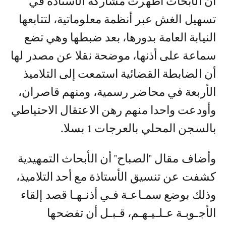
أن الأبحاث أظهرت مشاركة الأستاذة في
تسهيل الغش عبر أنظمة معلوماتية، لتتابعها
النيابة العامة بدورها، بعد ضبطها وهي تضع
سماعة على أذنها، موضحة نقلا عن مصدر لها
أن الضابطة القضائية استمعت إلى التلاميذ
الأربعة في محاضر رسمية، ومنهم قاصران،
وأودعت واحدا منهم رهن الاعتقال الاحتياطي
بالسجن المحلي بالعرجات 1 بسلا.
وأضاف مقال "الصباح" أن الأبحاث التمهيدية
كشفت عن تنسيق الأستاذة مع أحد التلاميذ،
وذلك بوضع سمـاعـة فـي أذنـهـا قصد إلقاء
الأجـوبـة عـلـيـهـم، قـبـل أن تفضحها