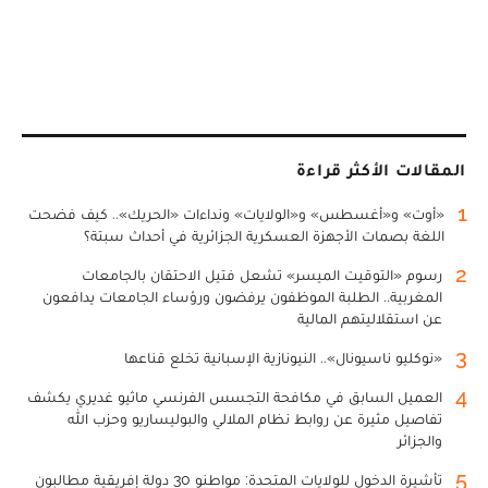
المقالات الأكثر قراءة
1
«أوت» و«أغسطس» و«الولايات» ونداءات «الحريك».. كيف فضحت
اللغة بصمات الأجهزة العسكرية الجزائرية في أحداث سبتة؟
2
رسوم «التوقيت الميسر» تشعل فتيل الاحتقان بالجامعات
المغربية.. الطلبة الموظفون يرفضون ورؤساء الجامعات يدافعون
عن استقلاليتهم المالية
3
«نوكليو ناسيونال».. النيونازية الإسبانية تخلع قناعها
4
العميل السابق في مكافحة التجسس الفرنسي ماثيو غديري يكشف
تفاصيل مثيرة عن روابط نظام الملالي والبوليساريو وحزب الله
والجزائر
5
تأشيرة الدخول للولايات المتحدة: مواطنو 30 دولة إفريقية مطالبون