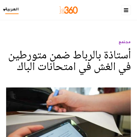
العربية
▾
مجتمع
أستاذة بالرباط ضمن متورطين
في الغش في امتحانات الباك