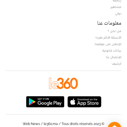
رياضة
مشاهير
دولي
معلومات عنا
من نحن ؟
الأسئلة الأكثر طرحا
للإعلان على موقعنا
بيانات قانونية
للإتصال بنا
أرشيف
© Web News / le360.ma / Tous droits réservés 2023