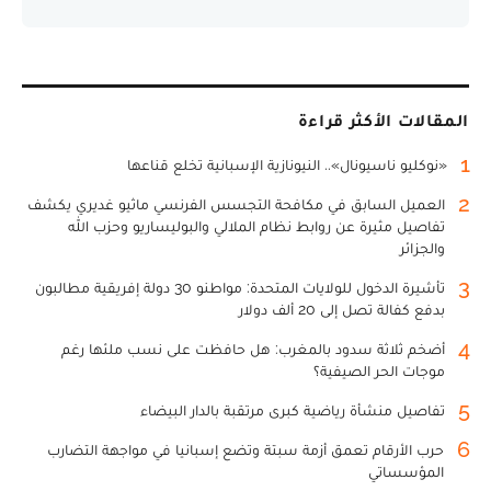
المقالات الأكثر قراءة
1
«نوكليو ناسيونال».. النيونازية الإسبانية تخلع قناعها
2
العميل السابق في مكافحة التجسس الفرنسي ماثيو غديري يكشف
تفاصيل مثيرة عن روابط نظام الملالي والبوليساريو وحزب الله
والجزائر
3
تأشيرة الدخول للولايات المتحدة: مواطنو 30 دولة إفريقية مطالبون
بدفع كفالة تصل إلى 20 ألف دولار
4
أضخم ثلاثة سدود بالمغرب: هل حافظت على نسب ملئها رغم
موجات الحر الصيفية؟
5
تفاصيل منشأة رياضية كبرى مرتقبة بالدار البيضاء
6
حرب الأرقام تعمق أزمة سبتة وتضع إسبانيا في مواجهة التضارب
المؤسساتي