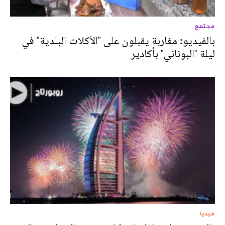
مجتمع
بالفيديو: مغاربة يقبلون على "الأكلات البلدية" في
ليلة "البوناني" بأكادير
ميديا