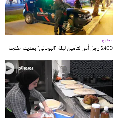
مجتمع
2400 رجل أمن لتأمين ليلة "البوناني" بمدينة طنجة