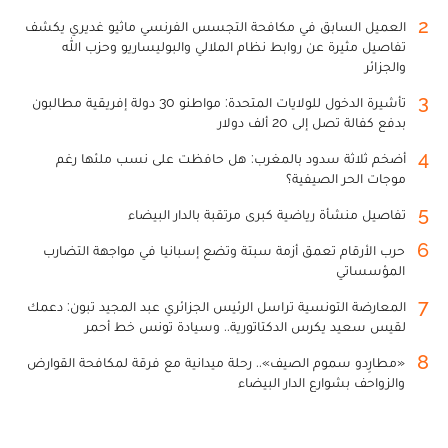
2
العميل السابق في مكافحة التجسس الفرنسي ماثيو غديري يكشف
تفاصيل مثيرة عن روابط نظام الملالي والبوليساريو وحزب الله
والجزائر
3
تأشيرة الدخول للولايات المتحدة: مواطنو 30 دولة إفريقية مطالبون
بدفع كفالة تصل إلى 20 ألف دولار
4
أضخم ثلاثة سدود بالمغرب: هل حافظت على نسب ملئها رغم
موجات الحر الصيفية؟
5
تفاصيل منشأة رياضية كبرى مرتقبة بالدار البيضاء
6
حرب الأرقام تعمق أزمة سبتة وتضع إسبانيا في مواجهة التضارب
المؤسساتي
7
المعارضة التونسية تراسل الرئيس الجزائري عبد المجيد تبون: دعمك
لقيس سعيد يكرس الدكتاتورية.. وسيادة تونس خط أحمر
8
«مطارِدو سموم الصيف».. رحلة ميدانية مع فرقة لمكافحة القوارض
والزواحف بشوارع الدار البيضاء