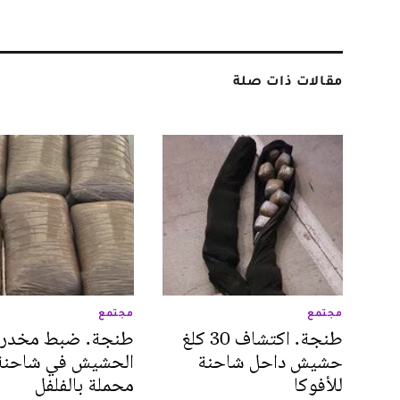
مقالات ذات صلة
مجتمع
مجتمع
طنجة. اكتشاف 30 كلغ
طنجة. ضبط مخدر
حشيش داحل شاحنة
الحشيش في شاحنة
للأفوكا
محملة بالفلفل