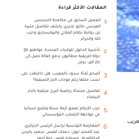
المقالات الأكثر قراءة
العميل السابق في مكافحة التجسس
1
الفرنسي ماثيو غديري يكشف تفاصيل مثيرة
عن روابط نظام الملالي والبوليساريو وحزب
الله والجزائر
تأشيرة الدخول للولايات المتحدة: مواطنو 30
2
دولة إفريقية مطالبون بدفع كفالة تصل إلى
20 ألف دولار
أضخم ثلاثة سدود بالمغرب: هل حافظت على
3
نسب ملئها رغم موجات الحر الصيفية؟
تفاصيل منشأة رياضية كبرى مرتقبة بالدار
4
البيضاء
حرب الأرقام تعمق أزمة سبتة وتضع إسبانيا
5
في مواجهة التضارب المؤسساتي
هريب
المعارضة التونسية تراسل الرئيس الجزائري
6
عبد المجيد تبون: دعمك لقيس سعيد يكرس
الدكتاتورية.. وسيادة تونس خط أحمر