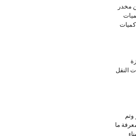
 خلالها 16 كيلوغرام من مخدر
ميات
 كميات
ة
ت النقل
 وتم
عرفة ما
اء