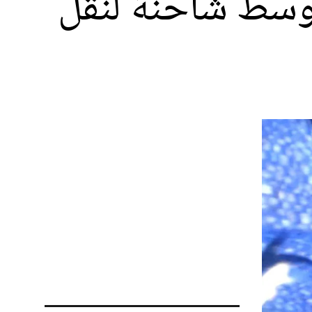
سط شاحنة لنقل