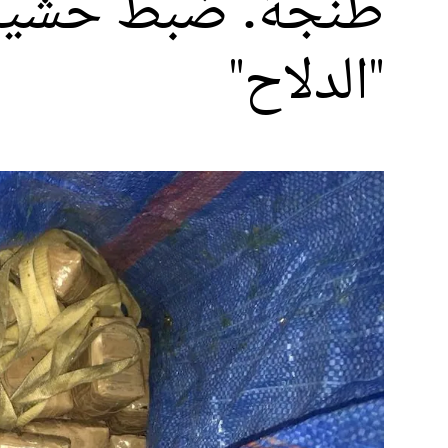
طنجة. ضبط حشيش 
"الدلاح"