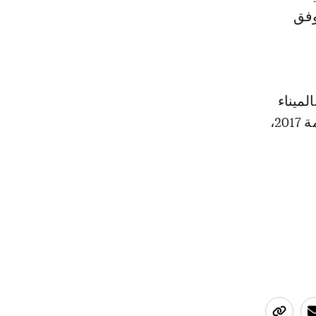
وفق
لميناء
المتوسطي تمكنوا بتنسيق مع الاجهزة الامنية بالميناء خلال السنة المنصرمة 2017،