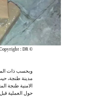
© Copyright : DR
وبحسب ذات المص
مدينة طنجة، حيث
الامنية طنجة ا
حول العملية قبل ا