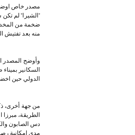
"الشيرا" لم تكن
ضخمة من المخدرا
منه بعد تفتيش ا
وأوضح المصدر ان
السكانير بميناء
الدولي حين اخضا
من جهة أخرى، ذك
الطريقة، مبرزا ا
دس الصابون والك
مدى امكانية رصده