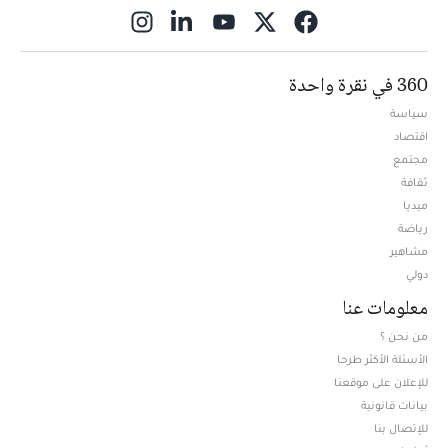
ns in new window
360 في نقرة واحدة
سياسة
اقتصاد
مجتمع
ثقافة
ميديا
Opens in new window
رياضة
مشاهير
دولي
معلومات عنا
من نحن ؟
الأسئلة الأكثر طرحا
للإعلان على موقعنا
بيانات قانونية
للإتصال بنا