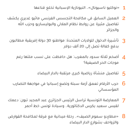
1
«نوكليو ناسيونال».. النيونازية الإسبانية تخلع قناعها
2
العميل السابق في مكافحة التجسس الفرنسي ماثيو غديري يكشف
تفاصيل مثيرة عن روابط نظام الملالي والبوليساريو وحزب الله
والجزائر
3
تأشيرة الدخول للولايات المتحدة: مواطنو 30 دولة إفريقية مطالبون
بدفع كفالة تصل إلى 20 ألف دولار
4
أضخم ثلاثة سدود بالمغرب: هل حافظت على نسب ملئها رغم
موجات الحر الصيفية؟
5
تفاصيل منشأة رياضية كبرى مرتقبة بالدار البيضاء
6
حرب الأرقام تعمق أزمة سبتة وتضع إسبانيا في مواجهة التضارب
المؤسساتي
7
المعارضة التونسية تراسل الرئيس الجزائري عبد المجيد تبون: دعمك
لقيس سعيد يكرس الدكتاتورية.. وسيادة تونس خط أحمر
8
«مطارِدو سموم الصيف».. رحلة ميدانية مع فرقة لمكافحة القوارض
والزواحف بشوارع الدار البيضاء