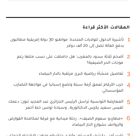
المقالات الأكثر قراءة
1
تأشيرة الدخول للولايات المتحدة: مواطنو 30 دولة إفريقية مطالبون
بدفع كفالة تصل إلى 20 ألف دولار
2
أضخم ثلاثة سدود بالمغرب: هل حافظت على نسب ملئها رغم
موجات الحر الصيفية؟
3
تفاصيل منشأة رياضية كبرى مرتقبة بالدار البيضاء
4
حرب الأرقام تعمق أزمة سبتة وتضع إسبانيا في مواجهة التضارب
المؤسساتي
5
المعارضة التونسية تراسل الرئيس الجزائري عبد المجيد تبون: دعمك
لقيس سعيد يكرس الدكتاتورية.. وسيادة تونس خط أحمر
6
«مطارِدو سموم الصيف».. رحلة ميدانية مع فرقة لمكافحة القوارض
والزواحف بشوارع الدار البيضاء
7
تقرير أمني يكشف المستور: «أيادي جزائرية» وجهت الاقتحام الجماعي