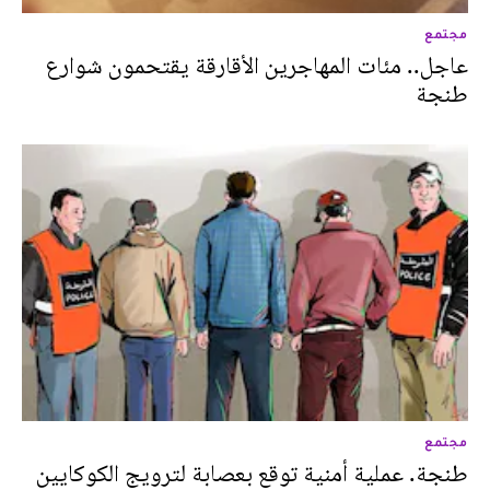
مجتمع
عاجل.. مئات المهاجرين الأقارقة يقتحمون شوارع
طنجة
مجتمع
طنجة. عملية أمنية توقع بعصابة لترويج الكوكايين