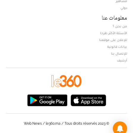
مشاهير
دولي
معلومات عنا
من نحن ؟
الأسئلة الأكثر طرحا
للإعلان على موقعنا
بيانات قانونية
للإتصال بنا
أرشيف
© Web News / le360.ma / Tous droits réservés 2023