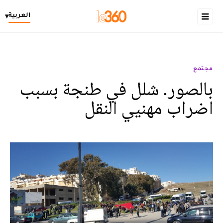
العربية
▾
مجتمع
بالصور. شلل في طنجة بسبب
اضراب مهنيي النقل