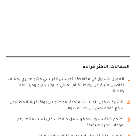
المقالات الأكثر قراءة
1
العميل السابق في مكافحة التجسس الفرنسي ماثيو غديري يكشف
تفاصيل مثيرة عن روابط نظام الملالي والبوليساريو وحزب الله
والجزائر
2
تأشيرة الدخول للولايات المتحدة: مواطنو 30 دولة إفريقية مطالبون
بدفع كفالة تصل إلى 20 ألف دولار
3
أضخم ثلاثة سدود بالمغرب: هل حافظت على نسب ملئها رغم
موجات الحر الصيفية؟
4
تفاصيل منشأة رياضية كبرى مرتقبة بالدار البيضاء