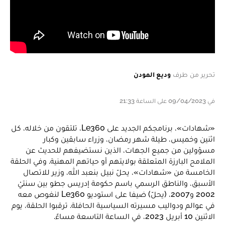
تحرير من طرف
وديع المودن
في 09/04/2023 على الساعة 21:33
«شهادات»، برنامجكم الجديد على Le360، تلتقون من خلاله، كل
اثنين وخميس، طيلة شهر رمضان، وزراء سابقين وكبار
مسؤولين من جميع الجهات، الذين نستضيفهم للحديث عن
الملامح البارزة المتعلقة بولايتهم أو حياتهم المهنية. وفي الحلقة
الخامسة من «شهادات»، يحلّ نبيل بنعبد الله، وزير للاتصال
الأسبق، والناطق الرسمي باسم حكومة إدريس جطو بين سنتيْ
2002 و2007، (يحلّ) ضيفا على استوديو Le360 لنغوص معه
في عوالم ودواليب مسيرته السياسية الحافلة. ترقبوا الحلقة، يوم
الاثنين 10 أبريل 2023، في الساعة التاسعة مساءً.