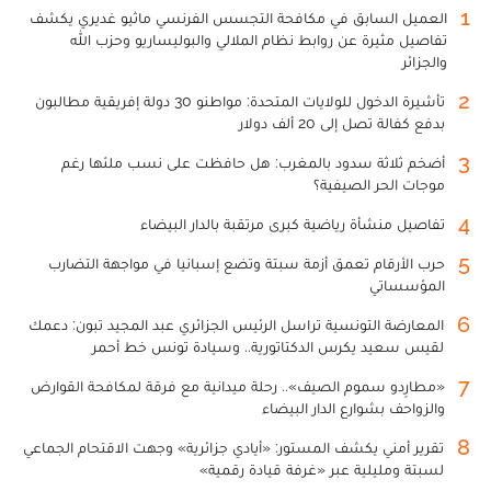
1
العميل السابق في مكافحة التجسس الفرنسي ماثيو غديري يكشف
تفاصيل مثيرة عن روابط نظام الملالي والبوليساريو وحزب الله
والجزائر
2
تأشيرة الدخول للولايات المتحدة: مواطنو 30 دولة إفريقية مطالبون
بدفع كفالة تصل إلى 20 ألف دولار
3
أضخم ثلاثة سدود بالمغرب: هل حافظت على نسب ملئها رغم
موجات الحر الصيفية؟
4
تفاصيل منشأة رياضية كبرى مرتقبة بالدار البيضاء
5
حرب الأرقام تعمق أزمة سبتة وتضع إسبانيا في مواجهة التضارب
المؤسساتي
6
المعارضة التونسية تراسل الرئيس الجزائري عبد المجيد تبون: دعمك
لقيس سعيد يكرس الدكتاتورية.. وسيادة تونس خط أحمر
7
«مطارِدو سموم الصيف».. رحلة ميدانية مع فرقة لمكافحة القوارض
والزواحف بشوارع الدار البيضاء
8
تقرير أمني يكشف المستور: «أيادي جزائرية» وجهت الاقتحام الجماعي
لسبتة ومليلية عبر «غرفة قيادة رقمية»