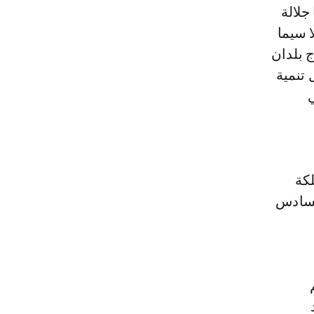
جلالة
ا سيما
ج بلدان
 تنمية
ي
لكة
لسادس