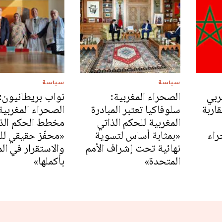
سياسة
سياسة
ربي
الصحراء المغربية:
نواب بريطانيون:
قاربة
سلوفاكيا تعتبر المبادرة
الصحراء المغربية
المغربية للحكم الذاتي
مخطط الحكم الذ
راء
«بمثابة أساس لتسوية
«محفّز حقيقي للت
نهائية تحت إشراف الأمم
والاستقرار في ال
المتحدة»
بأكملها»