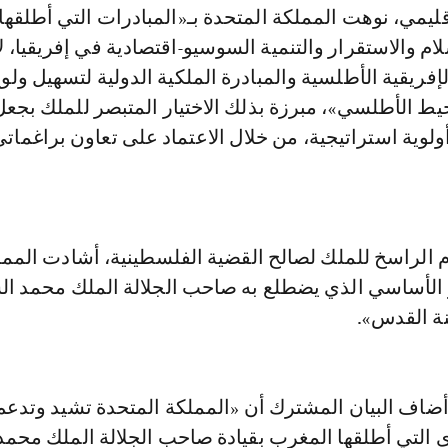
ليمي، نوهت المملكة المتحدة بـ«المبادرات التي أطلقها 
لام والاستقرار والتنمية السوسيو-اقتصادية في إفريقيا، ل
ريقية الأطلسية والمبادرة الملكية الدولية لتسهيل ولو
ط الأطلسي»، مبرزة بذلك الاختيار المتبصر للملك بجعل
أولوية استراتيجية، من خلال الاعتماد على تعاون براغمات
 الراسخ للملك لصالح القضية الفلسطينية، أشادت المم
ر الأساسي الذي يضطلع به صاحب الجلالة الملك محمد ا
نة القدس».
ضاف البيان المشترك أن «المملكة المتحدة تشيد وتدعم
ى التي أطلقها المغرب بقيادة صاحب الجلالة الملك محمد