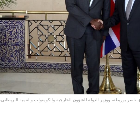
، ناصر بوريطة، ووزير الدولة للشؤون الخارجية والكومنولث والتنمية البريطاني،