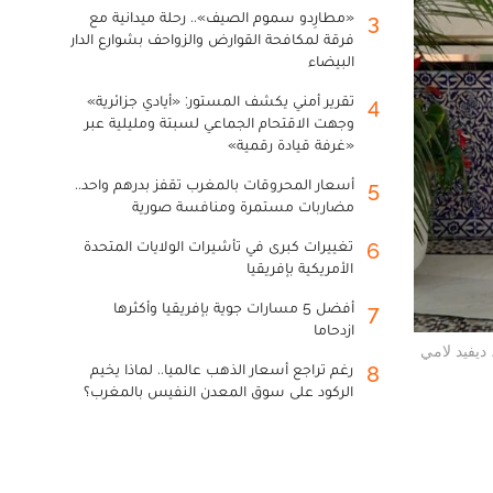
«مطارِدو سموم الصيف».. رحلة ميدانية مع
3
فرقة لمكافحة القوارض والزواحف بشوارع الدار
البيضاء
تقرير أمني يكشف المستور: «أيادي جزائرية»
4
وجهت الاقتحام الجماعي لسبتة ومليلية عبر
«غرفة قيادة رقمية»
أسعار المحروقات بالمغرب تقفز بدرهم واحد..
5
مضاربات مستمرة ومنافسة صورية
تغييرات كبرى في تأشيرات الولايات المتحدة
6
الأمريكية بإفريقيا
أفضل 5 مسارات جوية بإفريقيا وأكثرها
7
ازدحاما
 ديفيد لامي
رغم تراجع أسعار الذهب عالميا.. لماذا يخيم
8
الركود على سوق المعدن النفيس بالمغرب؟