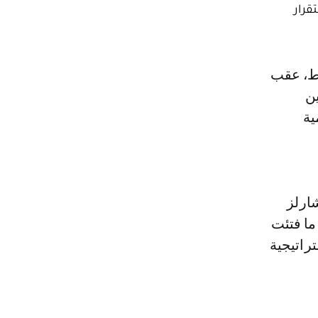
قرار
ين
ية
ارلز
ما فتئت
راتيجية