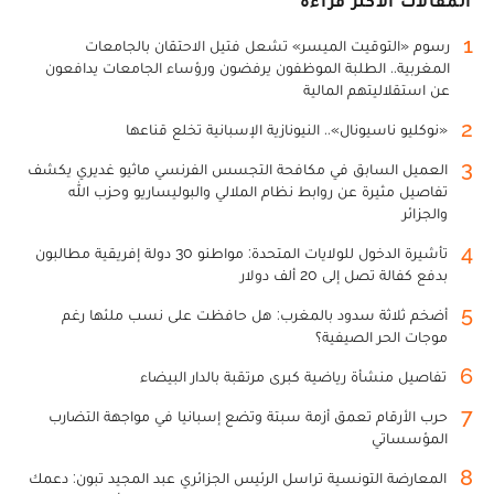
المقالات الأكثر قراءة
1
رسوم «التوقيت الميسر» تشعل فتيل الاحتقان بالجامعات
المغربية.. الطلبة الموظفون يرفضون ورؤساء الجامعات يدافعون
عن استقلاليتهم المالية
2
«نوكليو ناسيونال».. النيونازية الإسبانية تخلع قناعها
3
العميل السابق في مكافحة التجسس الفرنسي ماثيو غديري يكشف
تفاصيل مثيرة عن روابط نظام الملالي والبوليساريو وحزب الله
والجزائر
4
تأشيرة الدخول للولايات المتحدة: مواطنو 30 دولة إفريقية مطالبون
بدفع كفالة تصل إلى 20 ألف دولار
5
أضخم ثلاثة سدود بالمغرب: هل حافظت على نسب ملئها رغم
موجات الحر الصيفية؟
6
تفاصيل منشأة رياضية كبرى مرتقبة بالدار البيضاء
7
حرب الأرقام تعمق أزمة سبتة وتضع إسبانيا في مواجهة التضارب
المؤسساتي
8
المعارضة التونسية تراسل الرئيس الجزائري عبد المجيد تبون: دعمك