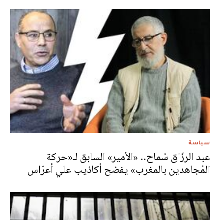
سياسة
عبد الرزّاق سُماح.. «الأمير» السابق لـ«حركة
المُجاهدين بالمغرب» يفضح أكاذيب علي أعرّاس