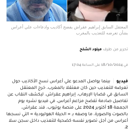
المعتقل السابق إبراهيم عقراش يفضح أكاذيب وادعاءات علي أعراس
بشأن تعرضه للتعذيب بالمغرب
تحرير من طرف
ميلود الشلح
في 18/10/2024 على الساعة 17:04
فيديو
بينما يواصل المدعو علي أعراس نسج الأكاذيب حول
تعرضه للتعذيب حين كان معتقلا بالمغرب، خرج المعتقل
السابق في قضايا الإرهاب، إبراهيم عقراش، ليكشف النقاب عن
تفاصيل صادمة تفضح مزاعم أعراس. في فيديو نشره يوم
الجمعة 18 أكتوبر 2024 على منصة يوتيوب، فند عقراش،
بالصوت والصورة، ما وصفه بـ « الحيلة الهوليودية » التي نسجها
أعراس من أجل تصوير نفسه كضحية للتعذيب داخل سجن سلا
2.