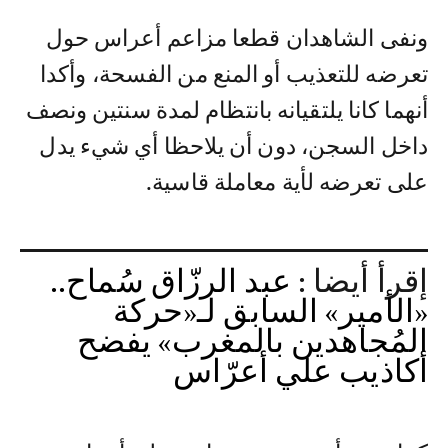
ونفى الشاهدان قطعا مزاعم أعراس حول
تعرضه للتعذيب أو المنع من الفسحة، وأكدا
أنهما كانا يلتقيانه بانتظام لمدة سنتين ونصف
داخل السجن، دون أن يلاحظا أي شيء يدل
على تعرضه لأية معاملة قاسية.
إقرأ أيضا :
عبد الرزّاق سُماح..
«الأمير» السابق لـ«حركة
المُجاهدين بالمغرب» يفضح
أكاذيب علي أعرّاس