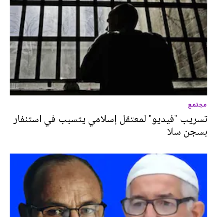
مجتمع
تسريب "فيديو" لمعتقل إسلامي يتسبب في استنفار
بسجن سلا