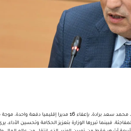
أحدث قرار وزير التربية الوطنية والتعليم الأولي والرياضة، محمد سعد برادة، بإعفاء 16 مديرا إقليمي
اجئة. فبينما تبررها الوزارة بتعزيز الحكامة وتحسين الأداء، يرى
ربعة أشهر فقط من تعيين الوزير، الذي انتقل من عالم المال وا