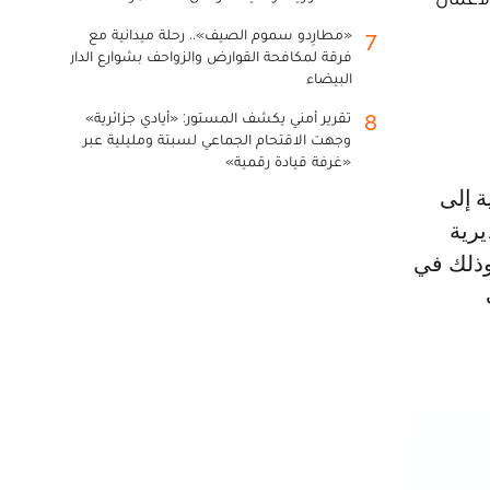
«مطارِدو سموم الصيف».. رحلة ميدانية مع
7
فرقة لمكافحة القوارض والزواحف بشوارع الدار
البيضاء
تقرير أمني يكشف المستور: «أيادي جزائرية»
8
وجهت الاقتحام الجماعي لسبتة ومليلية عبر
«غرفة قيادة رقمية»
ة إلى
 يتعلق بـ«حركة تغييرات واسعة شملت 11 مديرية
فتح باب التباري على 27 منصبا»، وذلك في