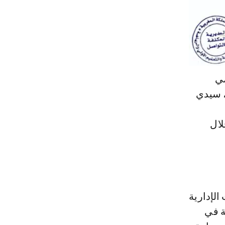
مي
، سيدي
لال
الإدارية
ة في