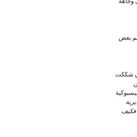
 وجاهة
يهم بعض
تي شككت
ن
يسبوكية
يرية
 فكيف