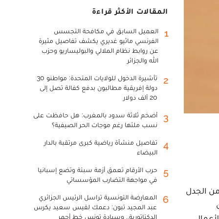
المقالات الأكثر قراءة
العميل السابق في مكافحة التجسس
1
الفرنسي ماثيو غديري يكشف تفاصيل مثيرة
عن روابط نظام الملالي والبوليساريو وحزب
الله والجزائر
تأشيرة الدخول للولايات المتحدة: مواطنو 30
2
دولة إفريقية مطالبون بدفع كفالة تصل إلى
20 ألف دولار
أضخم ثلاثة سدود بالمغرب: هل حافظت على
3
نسب ملئها رغم موجات الحر الصيفية؟
تفاصيل منشأة رياضية كبرى مرتقبة بالدار
4
البيضاء
حرب الأرقام تعمق أزمة سبتة وتضع إسبانيا
5
في مواجهة التضارب المؤسساتي
ا دفعة واحدة، موجة من الجدل
المعارضة التونسية تراسل الرئيس الجزائري
6
عبد المجيد تبون: دعمك لقيس سعيد يكرس
لأعمال
الدكتاتورية.. وسيادة تونس خط أحمر