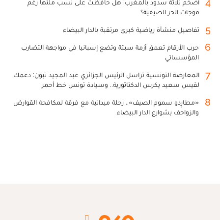
4
أضخم ثلاثة سدود بالمغرب: هل حافظت على نسب ملئها رغم
موجات الحر الصيفية؟
5
تفاصيل منشأة رياضية كبرى مرتقبة بالدار البيضاء
6
حرب الأرقام تعمق أزمة سبتة وتضع إسبانيا في مواجهة التضارب
المؤسساتي
7
المعارضة التونسية تراسل الرئيس الجزائري عبد المجيد تبون: دعمك
لقيس سعيد يكرس الدكتاتورية.. وسيادة تونس خط أحمر
8
«مطارِدو سموم الصيف».. رحلة ميدانية مع فرقة لمكافحة القوارض
والزواحف بشوارع الدار البيضاء